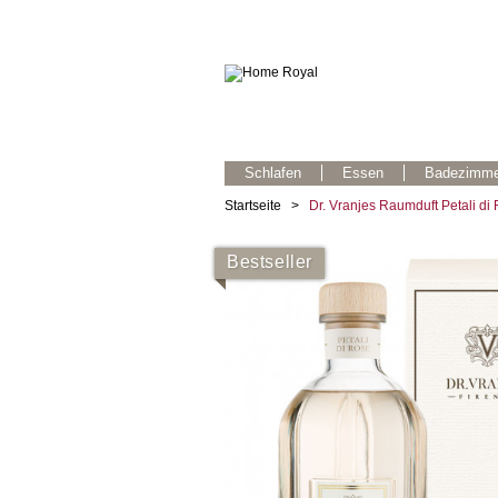
Schlafen
Essen
Badezimme
Startseite
>
Dr. Vranjes Raumduft Petali di
Bestseller