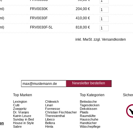
ml)
FRV0030K
204,00 €
ml)
FRV0030F
410,00 €
ml)
FRV0030F-5L
818,00 €
inkl. MwSt. zzgl. Versandkosten
Newsletter bestellen
Top Marken
Top Kategorien
Sicher
Lexington
Chilewich
Bettwäsche
Culti
Linari
Tagesdecken
Zoeppritz
Formesse
Dekokissen
Dr. Vranjes
Christian Fischbacher
Plaids
Katrin Leuze
Theresienthal
Raumdüfte
Sunday in Bed
Libeco
Hausschuhe
fen
House in Style
Bellora
Handtücher
Sabre
Himla
Wäschepflege