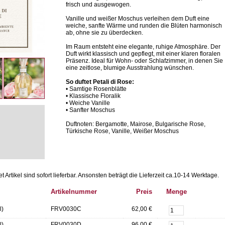
frisch und ausgewogen.
Vanille und weißer Moschus verleihen dem Duft eine
weiche, sanfte Wärme und runden die Blüten harmonisch
ab, ohne sie zu überdecken.
Im Raum entsteht eine elegante, ruhige Atmosphäre. Der
Duft wirkt klassisch und gepflegt, mit einer klaren floralen
Präsenz. Ideal für Wohn- oder Schlafzimmer, in denen Sie
eine zeitlose, blumige Ausstrahlung wünschen.
So duftet Petali di Rose:
• Samtige Rosenblätte
• Klassische Floralik
• Weiche Vanille
• Sanfter Moschus
Duftnoten: Bergamotte, Mairose, Bulgarische Rose,
Türkische Rose, Vanille, Weißer Moschus
Artikel sind sofort lieferbar.
Ansonsten beträgt die Lieferzeit ca.10-14 Werktage.
Artikelnummer
Preis
Menge
l)
FRV0030C
62,00 €
l)
FRV0030D
96,00 €