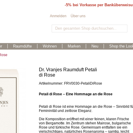
-5% bei Vorkasse per Banküberweis
Anmelden
Über uns
r
Raumdüfte
Wohnen
Marken
Neu
Shop the Loo
 Rose
Dr. Vranjes Raumduft Petali
di Rose
Artikelnummer: FRV0030-PetaliDiRose
Petali di Rose – Eine Hommage an die Rose
Petali di Rose ist eine Hommage an die Rose – Sinnbild fü
Femininität und zeitlose Eleganz.
Die Komposition eröffnet mit einer feinen, klaren Frische
von Bergamotte. Im Zentrum stehen Mairose, bulgarische
Rose und türkische Rose. Gemeinsam entfalten sie ein
vielschichtiges, natürliches Rosenaroma – samtig, leicht