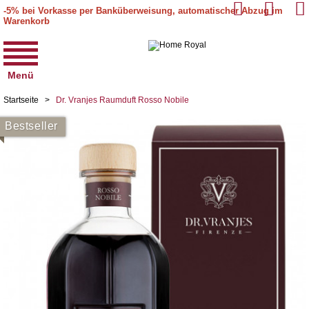
-5% bei Vorkasse per Banküberweisung, automatischer Abzug im
Warenkorb
Menü
Startseite
>
Dr. Vranjes Raumduft Rosso Nobile
Bestseller