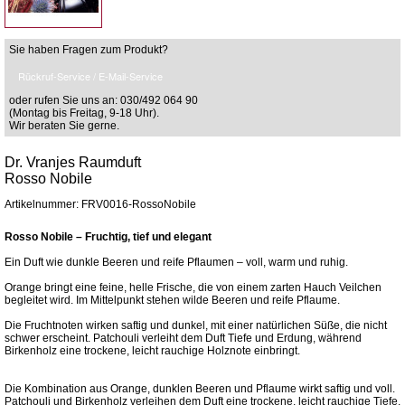
Sie haben Fragen zum Produkt?
Rückruf-Service / E-Mail-Service
oder rufen Sie uns an: 030/492 064 90
(Montag bis Freitag, 9-18 Uhr).
Wir beraten Sie gerne.
Dr. Vranjes Raumduft
Rosso Nobile
Artikelnummer: FRV0016-RossoNobile
Rosso Nobile – Fruchtig, tief und elegant
Ein Duft wie dunkle Beeren und reife Pflaumen – voll, warm und ruhig.
Orange bringt eine feine, helle Frische, die von einem zarten Hauch Veilchen
begleitet wird. Im Mittelpunkt stehen wilde Beeren und reife Pflaume.
Die Fruchtnoten wirken saftig und dunkel, mit einer natürlichen Süße, die nicht
schwer erscheint. Patchouli verleiht dem Duft Tiefe und Erdung, während
Birkenholz eine trockene, leicht rauchige Holznote einbringt.
Die Kombination aus Orange, dunklen Beeren und Pflaume wirkt saftig und voll.
Patchouli und Birkenholz verleihen dem Duft eine trockene, leicht rauchige Tiefe.