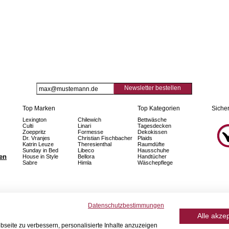
Newsletter bestellen
Top Marken
Top Kategorien
Sicher
Lexington
Chilewich
Bettwäsche
Culti
Linari
Tagesdecken
Zoeppritz
Formesse
Dekokissen
Dr. Vranjes
Christian Fischbacher
Plaids
Katrin Leuze
Theresienthal
Raumdüfte
Sunday in Bed
Libeco
Hausschuhe
fen
House in Style
Bellora
Handtücher
Sabre
Himla
Wäschepflege
Datenschutzbestimmungen
Alle akze
seite zu verbessern, personalisierte Inhalte anzuzeigen