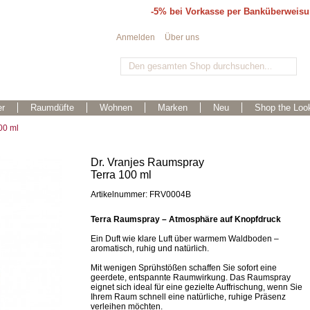
-5% bei Vorkasse per Banküberweis
Anmelden
Über uns
r
Raumdüfte
Wohnen
Marken
Neu
Shop the Loo
00 ml
Dr. Vranjes Raumspray
Terra 100 ml
Artikelnummer: FRV0004B
Terra Raumspray – Atmosphäre auf Knopfdruck
Ein Duft wie klare Luft über warmem Waldboden –
aromatisch, ruhig und natürlich.
Mit wenigen Sprühstößen schaffen Sie sofort eine
geerdete, entspannte Raumwirkung. Das Raumspray
eignet sich ideal für eine gezielte Auffrischung, wenn Sie
Ihrem Raum schnell eine natürliche, ruhige Präsenz
verleihen möchten.