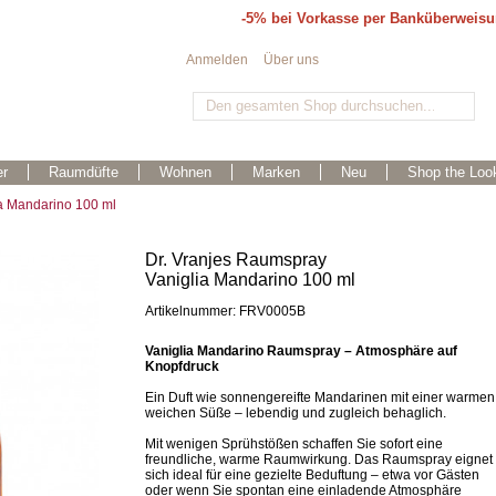
-5% bei Vorkasse per Banküberweis
Anmelden
Über uns
r
Raumdüfte
Wohnen
Marken
Neu
Shop the Loo
a Mandarino 100 ml
Dr. Vranjes Raumspray
Vaniglia Mandarino 100 ml
Artikelnummer: FRV0005B
Vaniglia Mandarino Raumspray – Atmosphäre auf
Knopfdruck
Ein Duft wie sonnengereifte Mandarinen mit einer warmen
weichen Süße – lebendig und zugleich behaglich.
Mit wenigen Sprühstößen schaffen Sie sofort eine
freundliche, warme Raumwirkung. Das Raumspray eignet
sich ideal für eine gezielte Beduftung – etwa vor Gästen
oder wenn Sie spontan eine einladende Atmosphäre