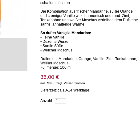
schaffen möchten.
Die Kombination aus frischer Mandarine, süßer Orange
und cremiger Vanille wirkt harmonisch und rund. Zimt,
Tonkabohne und weißer Moschus verleihen dem Duft eine
sanfte, anhaltende Wärme.
So duftet Vaniglia Mandarino:
• Feine Vanille
• Dezente Würze
• Sanfte Süße
• Weicher Moschus
Duftnoten: Mandarine, Orange, Vanille, Zimt, Tonkabohne,
Weißer Moschus
Füllmenge: 100 ml
36,00 €
inkl. MwSt. zzgl. Versandkosten
Lieferzeit: ca.10-14 Werktage
Zum Warenkorb hinzufügen
Anzahl: