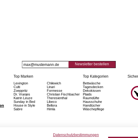
Newsletter bestellen
Top Marken
Top Kategorien
Sicher
Lexington
Chilewich
Bettwäsche
Culti
Linari
Tagesdecken
Zoeppritz
Formesse
Dekokissen
Dr. Vranjes
Christian Fischbacher
Plaids
Katrin Leuze
Theresienthal
Raumdüfte
Sunday in Bed
Libeco
Hausschuhe
fen
House in Style
Bellora
Handtücher
Sabre
Himla
Wäschepflege
Datenschutzbestimmungen