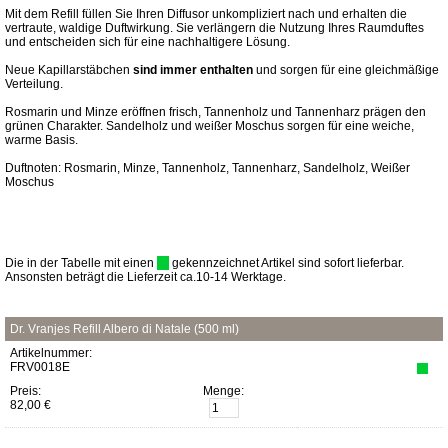
Mit dem Refill füllen Sie Ihren Diffusor unkompliziert nach und erhalten die
vertraute, waldige Duftwirkung. Sie verlängern die Nutzung Ihres Raumduftes
und entscheiden sich für eine nachhaltigere Lösung.
Neue Kapillarstäbchen
sind immer enthalten
und sorgen für eine gleichmäßige
Verteilung.
Rosmarin und Minze eröffnen frisch, Tannenholz und Tannenharz prägen den
grünen Charakter. Sandelholz und weißer Moschus sorgen für eine weiche,
warme Basis.
Duftnoten: Rosmarin, Minze, Tannenholz, Tannenharz, Sandelholz, Weißer
Moschus
Die in der Tabelle mit einen
gekennzeichnet Artikel sind sofort lieferbar.
Ansonsten beträgt die Lieferzeit ca.10-14 Werktage.
Dr. Vranjes Refill Albero di Natale (500 ml)
Artikelnummer:
FRV0018E
Preis:
Menge:
82,00 €