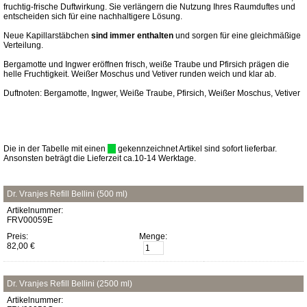
fruchtig-frische Duftwirkung. Sie verlängern die Nutzung Ihres Raumduftes und
entscheiden sich für eine nachhaltigere Lösung.
Neue Kapillarstäbchen
sind immer enthalten
und sorgen für eine gleichmäßige
Verteilung.
Bergamotte und Ingwer eröffnen frisch, weiße Traube und Pfirsich prägen die
helle Fruchtigkeit. Weißer Moschus und Vetiver runden weich und klar ab.
Duftnoten: Bergamotte, Ingwer, Weiße Traube, Pfirsich, Weißer Moschus, Vetiver
Die in der Tabelle mit einen
gekennzeichnet Artikel sind sofort lieferbar.
Ansonsten beträgt die Lieferzeit ca.10-14 Werktage.
Dr. Vranjes Refill Bellini (500 ml)
Artikelnummer:
FRV00059E
Preis:
Menge:
82,00 €
Dr. Vranjes Refill Bellini (2500 ml)
Artikelnummer: