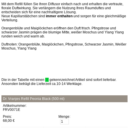
Mit dem Refill füllen Sie Ihren Diffusor einfach nach und erhalten die vertraute,
florale Duftwirkung. Sie verlängern die Nutzung Ihres Raumduftes und
entscheiden sich für eine nachhaltigere Lösung.
Neue Kapillarstäbchen sind
immer enthalten
und sorgen für eine gleichmäßige
Verteilung.
Orangenblüte und Maiglöckchen eröffnen den Duft frisch. Pfingstrose und
schwarzer Jasmin prägen die blumige Mitte, weißer Moschus und Ylang Ylang
runden weich und warm ab.
Duftnoten: Orangenblüte, Maiglöckchen, Pfingstrose, Schwarzer Jasmin, Weißer
Moschus, Ylang Ylang
Die in der Tabelle mit einen
gekennzeichnet Artikel sind sofort lieferbar.
Ansonsten beträgt die Lieferzeit ca.10-14 Werktage.
Dr. Vranjes Refill Peonia Black (500 ml)
Artikelnummer:
FRV0071E
Preis:
Menge:
68,00 €