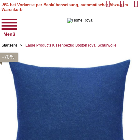
-5% bei Vorkasse per Banküberweisung, automatischer Abzug im
Warenkorb
Menü
Startseite
>
Eagle Products Kissenbezug Boston royal Schurwolle
-70%