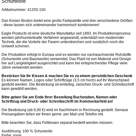
Schurwolle
Artikelnummer: 41255-150
Das Kissen Boston bietet eine große Farbpalette und drei verschiedene Größen
- diese lassen sich untereinander harmonisch kombinieren!
Eagle Products ist eine deutsche Manufaktur seit 1893. Im Produktionsprozess
werden jahrhundertealte Verfahren angewandt, unterstützt von modernster
Technik, die die Vorteile der Fasern unterstreichen und zusätzlich noch die
Umwelt schonen.
Die Produktion erfolgt in Europa und es werden nur nachwachsende Rohstoffe
(Schurwolle und Baumwolle) verwendet. Das Plaid ist von Material und Design
her auf Langlebigkeit ausgerichtet und kann bei entsprechender Pflege viele
Jahre verwendet werden.
Besticken Sie Ihr Kissen & machen Sie es zu einem persönlichen Geschenk
Es können Namen, Logos oder Schriftzüge (3,5 cm hoch) auf Ihr Wunschplaid
gestickt werden. Die Bestickung ist einfarbig, zwischen Druck- und Schreibschrift
kann gewählt werden.
Bitte geben Sie am Ende Ihrer Bestellung Buchstaben, Namen oder
Schriftzug und Druck- oder Schreibschrift im Kommentarfeld an!
Die Bestickung (ab 6,00 €) wird im Nachhinein in Rechnung gestellt. Genaue
Preisangaben teilen wir Ihnen gerne per Mail und Telefon mit.
Bitte beachten Sie, dass Füllkissen separat bestellt werden müssen.
Ausführung: 100 % Schurwolle
Farbe: royal