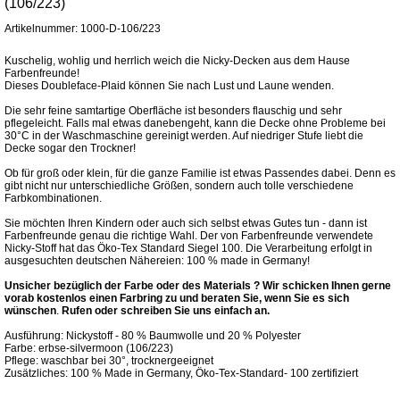
(106/223)
Artikelnummer: 1000-D-106/223
Kuschelig, wohlig und herrlich weich die Nicky-Decken aus dem Hause
Farbenfreunde!
Dieses Doubleface-Plaid können Sie nach Lust und Laune wenden.
Die sehr feine samtartige Oberfläche ist besonders flauschig und sehr
pflegeleicht. Falls mal etwas danebengeht, kann die Decke ohne Probleme bei
30°C in der Waschmaschine gereinigt werden. Auf niedriger Stufe liebt die
Decke sogar den Trockner!
Ob für groß oder klein, für die ganze Familie ist etwas Passendes dabei. Denn es
gibt nicht nur unterschiedliche Größen, sondern auch tolle verschiedene
Farbkombinationen.
Sie möchten Ihren Kindern oder auch sich selbst etwas Gutes tun - dann ist
Farbenfreunde genau die richtige Wahl. Der von Farbenfreunde verwendete
Nicky-Stoff hat das Öko-Tex Standard Siegel 100. Die Verarbeitung erfolgt in
ausgesuchten deutschen Nähereien: 100 % made in Germany!
Unsicher bezüglich der Farbe oder des Materials ? Wir schicken Ihnen gerne
vorab kostenlos einen Farbring zu und beraten Sie,
wenn Sie es sich
wünschen
.
Rufen oder schreiben Sie uns einfach an.
Ausführung: Nickystoff - 80 % Baumwolle und 20 % Polyester
Farbe: erbse-silvermoon (106/223)
Pflege: waschbar bei 30°, trocknergeeignet
Zusätzliches: 100 % Made in Germany, Öko-Tex-Standard- 100 zertifiziert