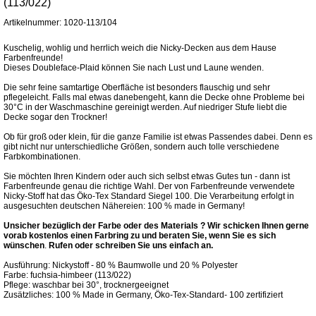
(113/022)
Artikelnummer: 1020-113/104
Kuschelig, wohlig und herrlich weich die Nicky-Decken aus dem Hause
Farbenfreunde!
Dieses Doubleface-Plaid können Sie nach Lust und Laune wenden.
Die sehr feine samtartige Oberfläche ist besonders flauschig und sehr
pflegeleicht. Falls mal etwas danebengeht, kann die Decke ohne Probleme bei
30°C in der Waschmaschine gereinigt werden. Auf niedriger Stufe liebt die
Decke sogar den Trockner!
Ob für groß oder klein, für die ganze Familie ist etwas Passendes dabei. Denn es
gibt nicht nur unterschiedliche Größen, sondern auch tolle verschiedene
Farbkombinationen.
Sie möchten Ihren Kindern oder auch sich selbst etwas Gutes tun - dann ist
Farbenfreunde genau die richtige Wahl. Der von Farbenfreunde verwendete
Nicky-Stoff hat das Öko-Tex Standard Siegel 100. Die Verarbeitung erfolgt in
ausgesuchten deutschen Nähereien: 100 % made in Germany!
Unsicher bezüglich der Farbe oder des Materials ? Wir schicken Ihnen gerne
vorab kostenlos einen Farbring zu und beraten Sie,
wenn Sie es sich
wünschen
.
Rufen oder schreiben Sie uns einfach an.
Ausführung: Nickystoff - 80 % Baumwolle und 20 % Polyester
Farbe: fuchsia-himbeer (113/022)
Pflege: waschbar bei 30°, trocknergeeignet
Zusätzliches: 100 % Made in Germany, Öko-Tex-Standard- 100 zertifiziert