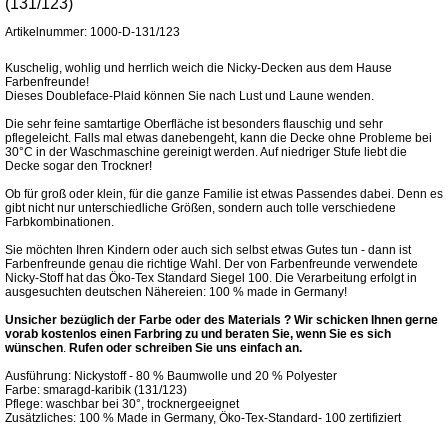
(131/123)
Artikelnummer: 1000-D-131/123
Kuschelig, wohlig und herrlich weich die Nicky-Decken aus dem Hause
Farbenfreunde!
Dieses Doubleface-Plaid können Sie nach Lust und Laune wenden.
Die sehr feine samtartige Oberfläche ist besonders flauschig und sehr
pflegeleicht. Falls mal etwas danebengeht, kann die Decke ohne Probleme bei
30°C in der Waschmaschine gereinigt werden. Auf niedriger Stufe liebt die
Decke sogar den Trockner!
Ob für groß oder klein, für die ganze Familie ist etwas Passendes dabei. Denn es
gibt nicht nur unterschiedliche Größen, sondern auch tolle verschiedene
Farbkombinationen.
Sie möchten Ihren Kindern oder auch sich selbst etwas Gutes tun - dann ist
Farbenfreunde genau die richtige Wahl. Der von Farbenfreunde verwendete
Nicky-Stoff hat das Öko-Tex Standard Siegel 100. Die Verarbeitung erfolgt in
ausgesuchten deutschen Nähereien: 100 % made in Germany!
Unsicher bezüglich der Farbe oder des Materials ? Wir schicken Ihnen gerne
vorab kostenlos einen Farbring zu und beraten Sie,
wenn Sie es sich
wünschen
.
Rufen oder schreiben Sie uns einfach an.
Ausführung: Nickystoff - 80 % Baumwolle und 20 % Polyester
Farbe: smaragd-karibik (131/123)
Pflege: waschbar bei 30°, trocknergeeignet
Zusätzliches: 100 % Made in Germany, Öko-Tex-Standard- 100 zertifiziert