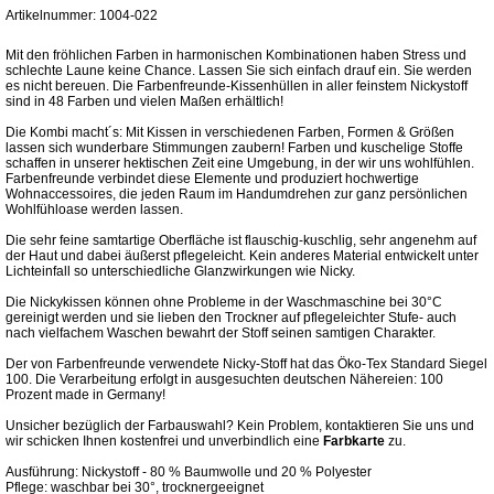
Artikelnummer: 1004-022
Mit den fröhlichen Farben in harmonischen Kombinationen haben Stress und
schlechte Laune keine Chance. Lassen Sie sich einfach drauf ein. Sie werden
es nicht bereuen. Die Farbenfreunde-Kissenhüllen in aller feinstem Nickystoff
sind in 48 Farben und vielen Maßen erhältlich!
Die Kombi macht´s: Mit Kissen in verschiedenen Farben, Formen & Größen
lassen sich wunderbare Stimmungen zaubern! Farben und kuschelige Stoffe
schaffen in unserer hektischen Zeit eine Umgebung, in der wir uns wohlfühlen.
Farbenfreunde verbindet diese Elemente und produziert hochwertige
Wohnaccessoires, die jeden Raum im Handumdrehen zur ganz persönlichen
Wohlfühloase werden lassen.
Die sehr feine samtartige Oberfläche ist flauschig-kuschlig, sehr angenehm auf
der Haut und dabei äußerst pflegeleicht. Kein anderes Material entwickelt unter
Lichteinfall so unterschiedliche Glanzwirkungen wie Nicky.
Die Nickykissen können ohne Probleme in der Waschmaschine bei 30°C
gereinigt werden und sie lieben den Trockner auf pflegeleichter Stufe- auch
nach vielfachem Waschen bewahrt der Stoff seinen samtigen Charakter.
Der von Farbenfreunde verwendete Nicky-Stoff hat das Öko-Tex Standard Siegel
100. Die Verarbeitung erfolgt in ausgesuchten deutschen Nähereien: 100
Prozent made in Germany!
Unsicher bezüglich der Farbauswahl? Kein Problem, kontaktieren Sie uns und
wir schicken Ihnen kostenfrei und unverbindlich eine
Farbkarte
zu.
Ausführung: Nickystoff - 80 % Baumwolle und 20 % Polyester
Pflege: waschbar bei 30°, trocknergeeignet