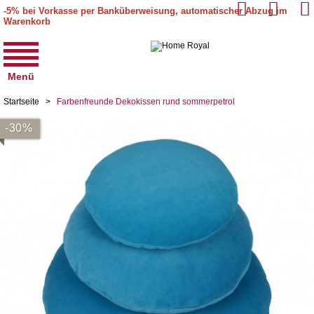
-5% bei Vorkasse per Banküberweisung, automatischer Abzug im
Warenkorb
Menü
Startseite
>
Farbenfreunde Dekokissen rund sommerpetrol
-30%