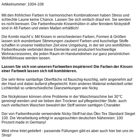
Artikelnummer: 1004-108
Mit den fröhlichen Farben in harmonischen Kombinationen haben Stress und
schlechte Laune keine Chance. Lassen Sie sich einfach drauf ein. Sie werden
es nicht bereuen. Die Farbenfreunde-Kissenhüllen in aller feinstem Nickystoff
sind in 48 Farben und vielen Maßen erhältlich!
Die Kombi macht´s: Mit Kissen in verschiedenen Farben, Formen & Größen
lassen sich wunderbare Stimmungen zaubern! Farben und kuschelige Stoffe
schaffen in unserer hektischen Zeit eine Umgebung, in der wir uns wohlfühlen.
Farbenfreunde verbindet diese Elemente und produziert hochwertige
Wohnaccessoires, die jeden Raum im Handumdrehen zur ganz persönlichen
Wohlfühloase werden lassen.
Lassen Sie sich von unseren Farbwelten inspirieren! Die Farben der Kissen
einer Farbwelt lassen sich toll kombinieren.
Die sehr feine samtartige Oberfläche ist flauschig-kuschlig, sehr angenehm auf
der Haut und dabei äußerst pflegeleicht. Kein anderes Material entwickelt unter
Lichteinfall so unterschiedliche Glanzwirkungen wie Nicky.
Die Nickykissen können ohne Probleme in der Waschmaschine bei 30°C
gereinigt werden und sie lieben den Trockner auf pflegeleichter Stufe- auch
nach vielfachem Waschen bewahrt der Stoff seinen samtigen Charakter.
Der von Farbenfreunde verwendete Nicky-Stoff hat das Öko-Tex Standard Siegel
100. Die Verarbeitung erfolgt in ausgesuchten deutschen Nähereien: 100
Prozent made in Germany!
Wird ohne Inlet geliefert - passende Füllungen gibt es aber auch hier bei uns im
Shop!