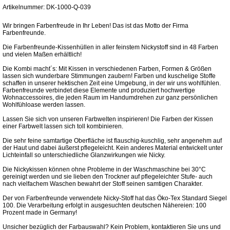
Artikelnummer: DK-1000-Q-039
Wir bringen Farbenfreude in Ihr Leben! Das ist das Motto der Firma
Farbenfreunde.
Die Farbenfreunde-Kissenhüllen in aller feinstem Nickystoff sind in 48 Farben
und vielen Maßen erhältlich!
Die Kombi macht´s: Mit Kissen in verschiedenen Farben, Formen & Größen
lassen sich wunderbare Stimmungen zaubern! Farben und kuschelige Stoffe
schaffen in unserer hektischen Zeit eine Umgebung, in der wir uns wohlfühlen.
Farbenfreunde verbindet diese Elemente und produziert hochwertige
Wohnaccessoires, die jeden Raum im Handumdrehen zur ganz persönlichen
Wohlfühloase werden lassen.
Lassen Sie sich von unseren Farbwelten inspirieren! Die Farben der Kissen
einer Farbwelt lassen sich toll kombinieren.
Die sehr feine samtartige Oberfläche ist flauschig-kuschlig, sehr angenehm auf
der Haut und dabei äußerst pflegeleicht. Kein anderes Material entwickelt unter
Lichteinfall so unterschiedliche Glanzwirkungen wie Nicky.
Die Nickykissen können ohne Probleme in der Waschmaschine bei 30°C
gereinigt werden und sie lieben den Trockner auf pflegeleichter Stufe- auch
nach vielfachem Waschen bewahrt der Stoff seinen samtigen Charakter.
Der von Farbenfreunde verwendete Nicky-Stoff hat das Öko-Tex Standard Siegel
100. Die Verarbeitung erfolgt in ausgesuchten deutschen Nähereien: 100
Prozent made in Germany!
Unsicher bezüglich der Farbauswahl? Kein Problem, kontaktieren Sie uns und