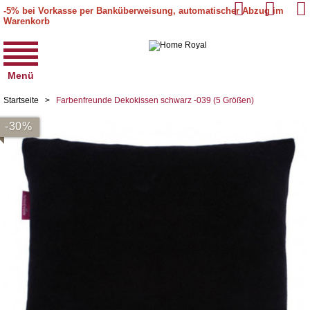
-5% bei Vorkasse per Banküberweisung, automatischer Abzug im
Warenkorb
Menü
Startseite
>
Farbenfreunde Dekokissen schwarz -039 (5 Größen)
-30%