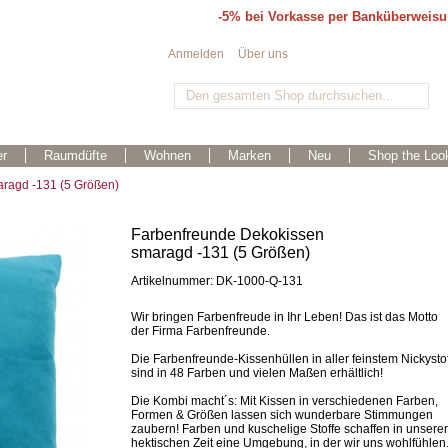
-5% bei Vorkasse per Banküberweis
Anmelden
Über uns
r
Raumdüfte
Wohnen
Marken
Neu
Shop the Loo
ragd -131 (5 Größen)
Farbenfreunde Dekokissen
smaragd -131 (5 Größen)
Artikelnummer: DK-1000-Q-131
Wir bringen Farbenfreude in Ihr Leben! Das ist das Motto
der Firma Farbenfreunde.
Die Farbenfreunde-Kissenhüllen in aller feinstem Nickystof
sind in 48 Farben und vielen Maßen erhältlich!
Die Kombi macht´s: Mit Kissen in verschiedenen Farben,
Formen & Größen lassen sich wunderbare Stimmungen
zaubern! Farben und kuschelige Stoffe schaffen in unserer
hektischen Zeit eine Umgebung, in der wir uns wohlfühlen