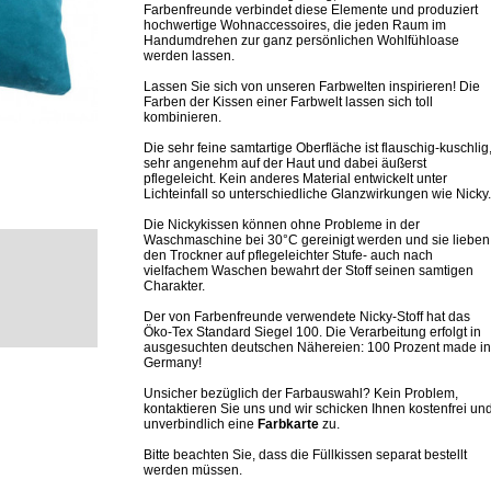
Farbenfreunde verbindet diese Elemente und produziert
hochwertige Wohnaccessoires, die jeden Raum im
Handumdrehen zur ganz persönlichen Wohlfühloase
werden lassen.
Lassen Sie sich von unseren Farbwelten inspirieren! Die
Farben der Kissen einer Farbwelt lassen sich toll
kombinieren.
Die sehr feine samtartige Oberfläche ist flauschig-kuschlig
sehr angenehm auf der Haut und dabei äußerst
pflegeleicht. Kein anderes Material entwickelt unter
Lichteinfall so unterschiedliche Glanzwirkungen wie Nicky.
Die Nickykissen können ohne Probleme in der
Waschmaschine bei 30°C gereinigt werden und sie lieben
den Trockner auf pflegeleichter Stufe- auch nach
vielfachem Waschen bewahrt der Stoff seinen samtigen
Charakter.
Der von Farbenfreunde verwendete Nicky-Stoff hat das
Öko-Tex Standard Siegel 100. Die Verarbeitung erfolgt in
ausgesuchten deutschen Nähereien: 100 Prozent made in
Germany!
Unsicher bezüglich der Farbauswahl? Kein Problem,
kontaktieren Sie uns und wir schicken Ihnen kostenfrei un
unverbindlich eine
Farbkarte
zu.
Bitte beachten Sie, dass die Füllkissen separat bestellt
werden müssen.