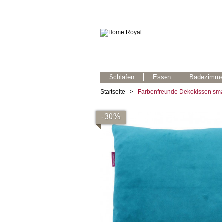
Schlafen
Essen
Badezimme
Startseite
>
Farbenfreunde Dekokissen sma
-30%