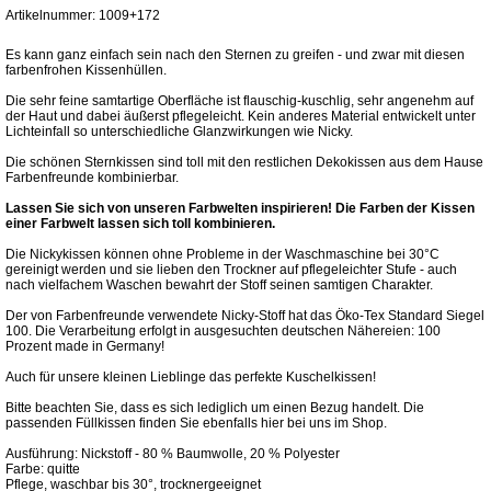
Artikelnummer: 1009+172
Es kann ganz einfach sein nach den Sternen zu greifen - und zwar mit diesen
farbenfrohen Kissenhüllen.
Die sehr feine samtartige Oberfläche ist flauschig-kuschlig, sehr angenehm auf
der Haut und dabei äußerst pflegeleicht. Kein anderes Material entwickelt unter
Lichteinfall so unterschiedliche Glanzwirkungen wie Nicky.
Die schönen Sternkissen sind toll mit den restlichen Dekokissen aus dem Hause
Farbenfreunde kombinierbar.
Lassen Sie sich von unseren Farbwelten inspirieren! Die Farben der Kissen
einer Farbwelt lassen sich toll kombinieren.
Die Nickykissen können ohne Probleme in der Waschmaschine bei 30°C
gereinigt werden und sie lieben den Trockner auf pflegeleichter Stufe - auch
nach vielfachem Waschen bewahrt der Stoff seinen samtigen Charakter.
Der von Farbenfreunde verwendete Nicky-Stoff hat das Öko-Tex Standard Siegel
100. Die Verarbeitung erfolgt in ausgesuchten deutschen Nähereien: 100
Prozent made in Germany!
Auch für unsere kleinen Lieblinge das perfekte Kuschelkissen!
Bitte beachten Sie, dass es sich lediglich um einen Bezug handelt. Die
passenden Füllkissen finden Sie ebenfalls hier bei uns im Shop.
Ausführung: Nickstoff - 80 % Baumwolle, 20 % Polyester
Farbe: quitte
Pflege, waschbar bis 30°, trocknergeeignet