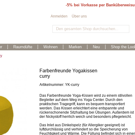
-5% bei Vorkasse per Banküberweis
Anmelden
Über uns
r
Raumdüfte
Wohnen
Marken
Neu
Shop the Loo
ry
Farbenfreunde Yogakissen
curry
Artikelnummer: YK-curry
Das Farbenfreunde Yoga-Kissen wird zu einem stilvollen
Begleiter auf dem Weg ins Yoga Center. Durch den
praktischen Tragegriff, kann es bequem transportiert
werden. Das Kissen erleichtert eine entspannte und
rückenschonende Sitzhaltung bei Übungen. Außerdem ist
der Nickystoff herrlich weich und besonders pflegeleicht.
Das Inlet aus Dinkelspelz (für Allergiker geeignet) ist
luftdurchlässig und verhindert so die Speicherung von
Feuchtigkeit und Wärme. Die Füllung befindet sich in ein