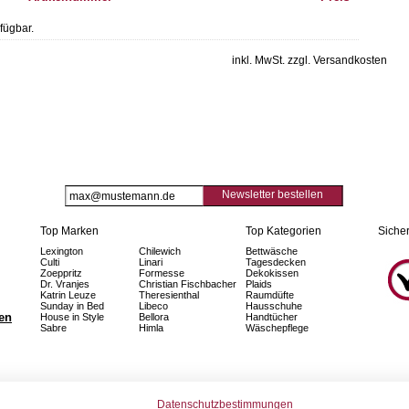
fügbar.
inkl. MwSt. zzgl. Versandkosten
Newsletter bestellen
Top Marken
Top Kategorien
Sicher
Lexington
Chilewich
Bettwäsche
Culti
Linari
Tagesdecken
Zoeppritz
Formesse
Dekokissen
Dr. Vranjes
Christian Fischbacher
Plaids
Katrin Leuze
Theresienthal
Raumdüfte
Sunday in Bed
Libeco
Hausschuhe
fen
House in Style
Bellora
Handtücher
Sabre
Himla
Wäschepflege
Datenschutzbestimmungen