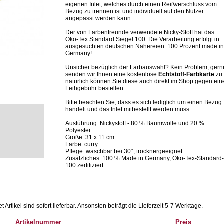
eigenen Inlet, welches durch einen Reißverschluss vom
Bezug zu trennen ist und individuell auf den Nutzer
angepasst werden kann.
Der von Farbenfreunde verwendete Nicky-Stoff hat das
Öko-Tex Standard Siegel 100. Die Verarbeitung erfolgt in
ausgesuchten deutschen Nähereien: 100 Prozent made in
Germany!
Unsicher bezüglich der Farbauswahl? Kein Problem, gern
senden wir Ihnen eine kostenlose
Echtstoff-Farbkarte
zu 
natürlich können Sie diese auch direkt im Shop gegen ein
Leihgebühr bestellen.
Bitte beachten Sie, dass es sich lediglich um einen Bezug
handelt und das Inlet mitbestellt werden muss.
Ausführung: Nickystoff - 80 % Baumwolle und 20 %
Polyester
Größe: 31 x 11 cm
Farbe: curry
Pflege: waschbar bei 30°, trocknergeeignet
Zusätzliches: 100 % Made in Germany, Öko-Tex-Standard-
100 zertifiziert
Artikel sind sofort lieferbar.
Ansonsten beträgt die Lieferzeit 5-7 Werktage.
Artikelnummer
Preis