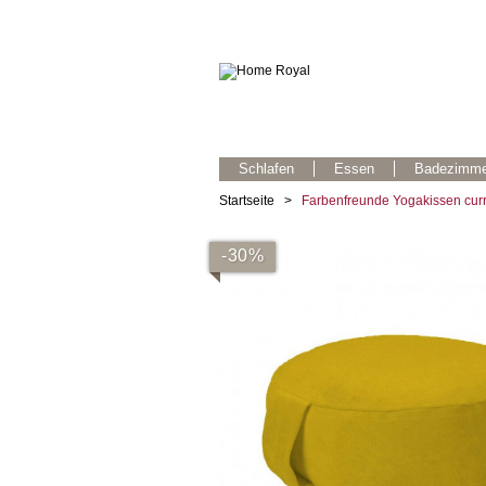
Schlafen
Essen
Badezimme
Startseite
>
Farbenfreunde Yogakissen cur
-30%