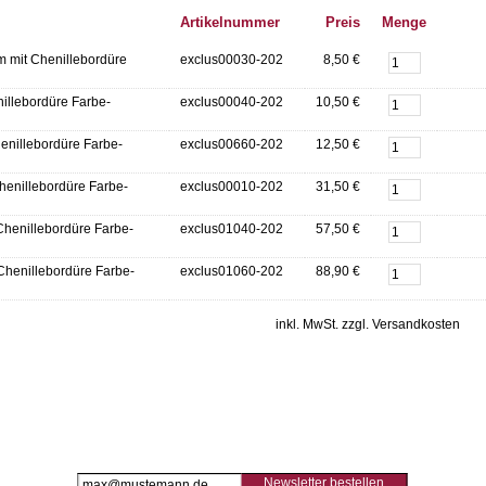
Artikelnummer
Preis
Menge
m mit Chenillebordüre
exclus00030-202
8,50 €
nillebordüre Farbe-
exclus00040-202
10,50 €
henillebordüre Farbe-
exclus00660-202
12,50 €
henillebordüre Farbe-
exclus00010-202
31,50 €
Chenillebordüre Farbe-
exclus01040-202
57,50 €
 Chenillebordüre Farbe-
exclus01060-202
88,90 €
inkl. MwSt. zzgl. Versandkosten
Newsletter bestellen