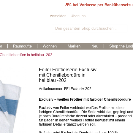
-5% bei Vorkasse per Banküberweis
Anmelden
Über uns
r
Raumdüfte
Wohnen
Marken
Neu
Shop the Loo
t Chenillebordüre in hellblau -202
Feiler Frottierserie Exclusiv
mit Chenillebordüre in
hellblau -202
Artikelnummer: FEI-Exclusiv-202
Exclusiv – weißes Frottier mit farbiger Chenillebordüre
Exclusiv von Feiler verbindet weißes Frottier mit einer
farbigen Chenillebordüre. Die Serie wirkt klar, gepflegt un
je nach Bordürenfarbe dezent oder akzentuiert – passend
für Bäder, in denen weißes Frottier bewusst mit einem
farbigen Detail ergänzt werden soll.
Gefertigt wird Exclusiv in Deutschland aus 100 %