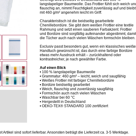
langstapeliger Baumwolle. Das Frottier fühlt sich weich un
flauschig an, nimmt Feuchtigkeit zuverlässig auf und bleibt
mit 460 g/m² angenehm leicht im Griff.
Charakteristisch ist die beidseitig gearbeitete
Chenillebordüre. Sie gibt dem weißen Frottier eine textile
Rahmung und setzt einen sauberen Farbakzent. Frottier
und Bordüre sind sorgfältig aufeinander abgestimmt, dami
die Tücher auch nach vielen Wäschen formschön bleiben.
Exclusiv passt besonders gut, wenn ein klassisches weiße
Handtuch gewünscht ist, das durch eine farbige Bordüre
etwas mehr Ausdruck erhält – zurückhaltend oder
kontrastreicher, je nach gewählter Farbe.
Auf einen Blick
• 100 % langstapelige Baumwolle
• Grammatur: 460 g/m² – leicht, weich und saugfähig
• Weißes Frottier mit farbiger Chenillebordüre
• Bordüre beidseitig gearbeitet
• Weich, flauschig und zuverlässig saugfähig
• Formschön auch nach vielen Wäschen
• Waschbar bei 60 °C
• Hergestellt in Deutschland
• OEKO-TEX® STANDARD 100 zertifiziert
Artikel sind sofort lieferbar.
Ansonsten beträgt die Lieferzeit ca. 3-5 Werktage.