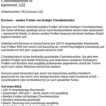
Chenillebordüre in
karminrot -132
Artikelnummer: FEI-Exclusiv-132
Exclusiv – weißes Frottier mit farbiger Chenillebordüre
Exclusiv von Feiler verbindet weißes Frottier mit einer farbigen Chenillebordüre.
Die Serie wirkt klar, gepflegt und je nach Bordürenfarbe dezent oder akzentuiert
– passend für Bäder, in denen weißes Frottier bewusst mit einem farbigen Detail
ergänzt werden soll.
Gefertigt wird Exclusiv in Deutschland aus 100 % langstapeliger Baumwolle.
Das Frottier fühlt sich weich und flauschig an, nimmt Feuchtigkeit zuverlässig auf
und bleibt mit 460 g/m² angenehm leicht im Griff.
Charakteristisch ist die beidseitig gearbeitete Chenillebordüre. Sie gibt dem
weißen Frottier eine textile Rahmung und setzt einen sauberen Farbakzent.
Frottier und Bordüre sind sorgfältig aufeinander abgestimmt, damit die Tücher
auch nach vielen Wäschen formschön bleiben.
Exclusiv passt besonders gut, wenn ein klassisches weißes Handtuch
gewünscht ist, das durch eine farbige Bordüre etwas mehr Ausdruck erhält –
zurückhaltend oder kontrastreicher, je nach gewählter Farbe.
Auf einen Blick
• 100 % langstapelige Baumwolle
• Grammatur: 460 g/m² – leicht, weich und saugfähig
• Weißes Frottier mit farbiger Chenillebordüre
• Bordüre beidseitig gearbeitet
• Weich, flauschig und zuverlässig saugfähig