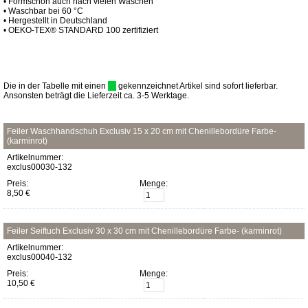
• Formschön auch nach vielen Wäschen
• Waschbar bei 60 °C
• Hergestellt in Deutschland
• OEKO-TEX® STANDARD 100 zertifiziert
Die in der Tabelle mit einen
gekennzeichnet Artikel sind sofort lieferbar.
Ansonsten beträgt die Lieferzeit ca. 3-5 Werktage.
Feiler Waschhandschuh Exclusiv 15 x 20 cm mit Chenillebordüre Farbe-
(karminrot)
Artikelnummer:
exclus00030-132
Preis:
Menge:
8,50 €
Feiler Seiftuch Exclusiv 30 x 30 cm mit Chenillebordüre Farbe- (karminrot)
Artikelnummer:
exclus00040-132
Preis:
Menge:
10,50 €