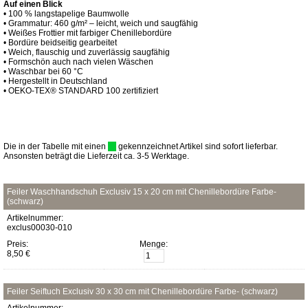
Auf einen Blick
• 100 % langstapelige Baumwolle
• Grammatur: 460 g/m² – leicht, weich und saugfähig
• Weißes Frottier mit farbiger Chenillebordüre
• Bordüre beidseitig gearbeitet
• Weich, flauschig und zuverlässig saugfähig
• Formschön auch nach vielen Wäschen
• Waschbar bei 60 °C
• Hergestellt in Deutschland
• OEKO-TEX® STANDARD 100 zertifiziert
Die in der Tabelle mit einen
gekennzeichnet Artikel sind sofort lieferbar.
Ansonsten beträgt die Lieferzeit ca. 3-5 Werktage.
Feiler Waschhandschuh Exclusiv 15 x 20 cm mit Chenillebordüre Farbe-
(schwarz)
Artikelnummer:
exclus00030-010
Preis:
Menge:
8,50 €
Feiler Seiftuch Exclusiv 30 x 30 cm mit Chenillebordüre Farbe- (schwarz)