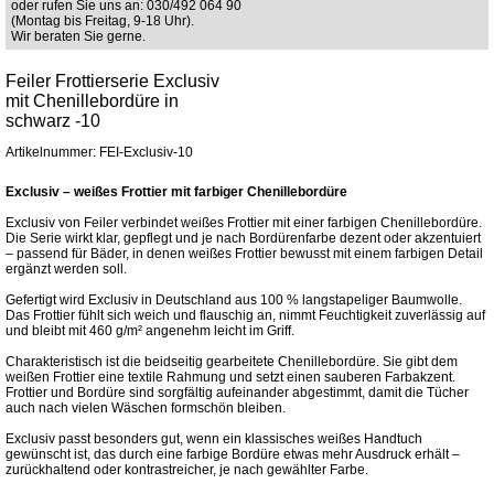
oder rufen Sie uns an: 030/492 064 90
(Montag bis Freitag, 9-18 Uhr).
Wir beraten Sie gerne.
Feiler Frottierserie Exclusiv
mit Chenillebordüre in
schwarz -10
Artikelnummer: FEI-Exclusiv-10
Exclusiv – weißes Frottier mit farbiger Chenillebordüre
Exclusiv von Feiler verbindet weißes Frottier mit einer farbigen Chenillebordüre.
Die Serie wirkt klar, gepflegt und je nach Bordürenfarbe dezent oder akzentuiert
– passend für Bäder, in denen weißes Frottier bewusst mit einem farbigen Detail
ergänzt werden soll.
Gefertigt wird Exclusiv in Deutschland aus 100 % langstapeliger Baumwolle.
Das Frottier fühlt sich weich und flauschig an, nimmt Feuchtigkeit zuverlässig auf
und bleibt mit 460 g/m² angenehm leicht im Griff.
Charakteristisch ist die beidseitig gearbeitete Chenillebordüre. Sie gibt dem
weißen Frottier eine textile Rahmung und setzt einen sauberen Farbakzent.
Frottier und Bordüre sind sorgfältig aufeinander abgestimmt, damit die Tücher
auch nach vielen Wäschen formschön bleiben.
Exclusiv passt besonders gut, wenn ein klassisches weißes Handtuch
gewünscht ist, das durch eine farbige Bordüre etwas mehr Ausdruck erhält –
zurückhaltend oder kontrastreicher, je nach gewählter Farbe.