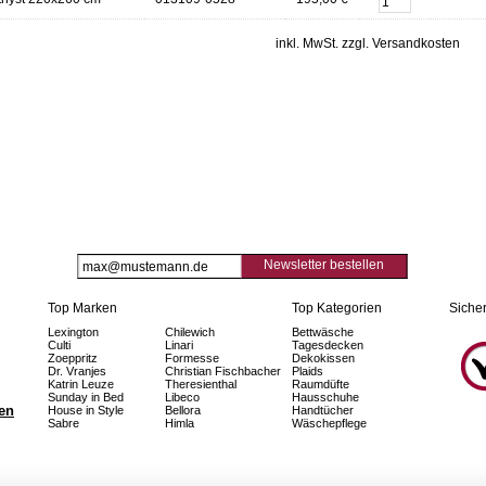
inkl. MwSt. zzgl. Versandkosten
Newsletter bestellen
Top Marken
Top Kategorien
Sicher
Lexington
Chilewich
Bettwäsche
Culti
Linari
Tagesdecken
Zoeppritz
Formesse
Dekokissen
Dr. Vranjes
Christian Fischbacher
Plaids
Katrin Leuze
Theresienthal
Raumdüfte
Sunday in Bed
Libeco
Hausschuhe
fen
House in Style
Bellora
Handtücher
Sabre
Himla
Wäschepflege