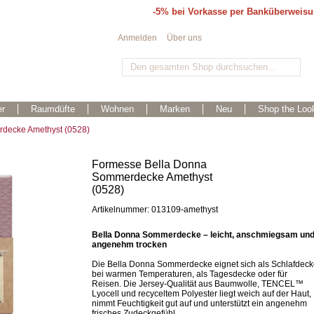
-5% bei Vorkasse per Banküberweis
Anmelden
Über uns
r
Raumdüfte
Wohnen
Marken
Neu
Shop the Loo
decke Amethyst (0528)
Formesse Bella Donna
Sommerdecke Amethyst
(0528)
Artikelnummer: 013109-amethyst
Bella Donna Sommerdecke – leicht, anschmiegsam un
angenehm trocken
Die Bella Donna Sommerdecke eignet sich als Schlafdec
bei warmen Temperaturen, als Tagesdecke oder für
Reisen. Die Jersey-Qualität aus Baumwolle, TENCEL™
Lyocell und recyceltem Polyester liegt weich auf der Haut,
nimmt Feuchtigkeit gut auf und unterstützt ein angenehm
frisches Zudeckgefühl.