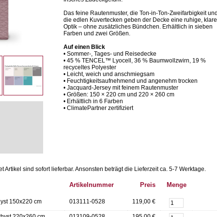
Das feine Rautenmuster, die Ton-in-Ton-Zweifarbigkeit un
die edlen Kuvertecken geben der Decke eine ruhige, klare
Optik – ohne zusätzliches Bündchen. Erhältlich in sieben
Farben und zwei Größen.
Auf einen Blick
• Sommer-, Tages- und Reisedecke
• 45 % TENCEL™ Lyocell, 36 % Baumwollzwirn, 19 %
recyceltes Polyester
• Leicht, weich und anschmiegsam
• Feuchtigkeitsaufnehmend und angenehm trocken
• Jacquard-Jersey mit feinem Rautenmuster
• Größen: 150 × 220 cm und 220 × 260 cm
• Erhältlich in 6 Farben
• ClimatePartner zertifiziert
Artikel sind sofort lieferbar.
Ansonsten beträgt die Lieferzeit ca. 5-7 Werktage.
Artikelnummer
Preis
Menge
yst 150x220 cm
013111-0528
119,00 €
hyst 220x260 cm
013109-0528
195,00 €