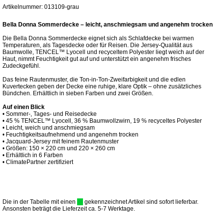
Artikelnummer: 013109-grau
Bella Donna Sommerdecke – leicht, anschmiegsam und angenehm trocken
Die Bella Donna Sommerdecke eignet sich als Schlafdecke bei warmen
Temperaturen, als Tagesdecke oder für Reisen. Die Jersey-Qualität aus
Baumwolle, TENCEL™ Lyocell und recyceltem Polyester liegt weich auf der
Haut, nimmt Feuchtigkeit gut auf und unterstützt ein angenehm frisches
Zudeckgefühl.
Das feine Rautenmuster, die Ton-in-Ton-Zweifarbigkeit und die edlen
Kuvertecken geben der Decke eine ruhige, klare Optik – ohne zusätzliches
Bündchen. Erhältlich in sieben Farben und zwei Größen.
Auf einen Blick
• Sommer-, Tages- und Reisedecke
• 45 % TENCEL™ Lyocell, 36 % Baumwollzwirn, 19 % recyceltes Polyester
• Leicht, weich und anschmiegsam
• Feuchtigkeitsaufnehmend und angenehm trocken
• Jacquard-Jersey mit feinem Rautenmuster
• Größen: 150 × 220 cm und 220 × 260 cm
• Erhältlich in 6 Farben
• ClimatePartner zertifiziert
Die in der Tabelle mit einen
gekennzeichnet Artikel sind sofort lieferbar.
Ansonsten beträgt die Lieferzeit ca. 5-7 Werktage.