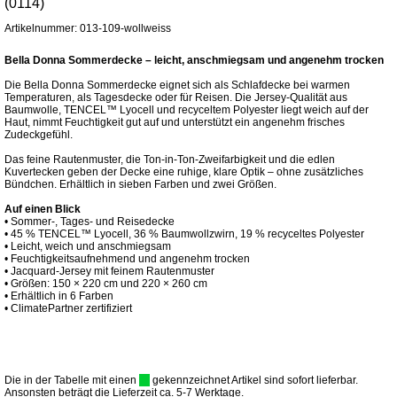
(0114)
Artikelnummer: 013-109-wollweiss
Bella Donna Sommerdecke – leicht, anschmiegsam und angenehm trocken
Die Bella Donna Sommerdecke eignet sich als Schlafdecke bei warmen
Temperaturen, als Tagesdecke oder für Reisen. Die Jersey-Qualität aus
Baumwolle, TENCEL™ Lyocell und recyceltem Polyester liegt weich auf der
Haut, nimmt Feuchtigkeit gut auf und unterstützt ein angenehm frisches
Zudeckgefühl.
Das feine Rautenmuster, die Ton-in-Ton-Zweifarbigkeit und die edlen
Kuvertecken geben der Decke eine ruhige, klare Optik – ohne zusätzliches
Bündchen. Erhältlich in sieben Farben und zwei Größen.
Auf einen Blick
• Sommer-, Tages- und Reisedecke
• 45 % TENCEL™ Lyocell, 36 % Baumwollzwirn, 19 % recyceltes Polyester
• Leicht, weich und anschmiegsam
• Feuchtigkeitsaufnehmend und angenehm trocken
• Jacquard-Jersey mit feinem Rautenmuster
• Größen: 150 × 220 cm und 220 × 260 cm
• Erhältlich in 6 Farben
• ClimatePartner zertifiziert
Die in der Tabelle mit einen
gekennzeichnet Artikel sind sofort lieferbar.
Ansonsten beträgt die Lieferzeit ca. 5-7 Werktage.