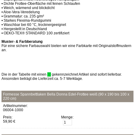
• Dichte Frottee-Oberfläche mit feinen Schlaufen
• Weich, wärmend und blickdicht
• Aloe-Vera-Veredelung
• Grammatur: ca. 235 g/m²
• Starkes Flexima-Rundgummi
• Waschbar bei 60 °C, trocknergeeignet
• Hergestellt in Deutschland
• OEKO-TEX® STANDARD 100 zertifiziert
Muster- & Farbberatung
Für eine sichere Farbauswahl bieten wir eine Farbkarte mit Originalstoffmustern
an.
Die in der Tabelle mit einen
gekennzeichnet Artikel sind sofort lieferbar.
Ansonsten beträgt die Lieferzeit ca. 5-7 Werktage.
Formesse Spannbettlaken Bella Donna Edel-Frottee weiß (90 x 190 bis 100 x
220 cm)
Artikelnummer:
06004-1000
Preis:
Menge:
59,90 €