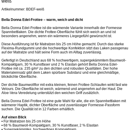
weiß
Artikelnummer: BDEF-weiß
Bella Donna Edel-Frottee – warm, weich und dicht
Bella Donna Edel-Frottee ist die wärmende Variante innerhalb der Formesse
Spannbettlaken. Die dichte Frottee-Oberfläche fühlt sich weich an und ist
besonders angenehm, wenn ein wärmeres Liegegefühl gewünscht ist.
Diese Ausführung ist für Matratzen bis 25 cm Höhe gemacht. Durch das starke
Flexima-Rundgummi und die hochwertige Konfektion sitzt das Laken passgenau
auf der Matratze und hält seine Form auch im Alltag zuverlässig.
Gefertigt in Deutschland aus 68 % hochwertigem, supergekämmtem Baumwoll-
Kompaktgarn, 30 % Kunstfaser und 2 % Elastan gehört Bella Donna Edel-
Frottee mit ca. 235 g/m² zu den dichten und robusten Qualitäten. Der hohe
Materialeinsatz gibt dem Laken spürbare Substanz und eine gleichmäßige,
blickdichte Oberfläche.
Der dichte Baumwollflor mit extra kleinen, feinen Frottee-Schlaufen wirkt fast wie
Velours. Die Oberfläche ist weich, wärmend und angenehm auf der Haut. Die
Aloe-Vera-Veredelung unterstützt den weichen Griff zusätzlich.
Bella Donna Edel-Frottee ist eine gute Wahl für alle, die ein Spannbettlaken mit
wärmerer Haptik, dichter Oberfläche und zuverlässiger Formesse-Passform
suchen. Die Qualität ist in 12 Farben erhältlich.
Auf einen Blick
• Für Matratzen bis 25 cm Höhe
• 68 % Baumwoll-Kompaktgarn, 30 % Kunstfaser, 2 % Elastan
• Supergekämmtes, hochwertiges Kompaktgarn