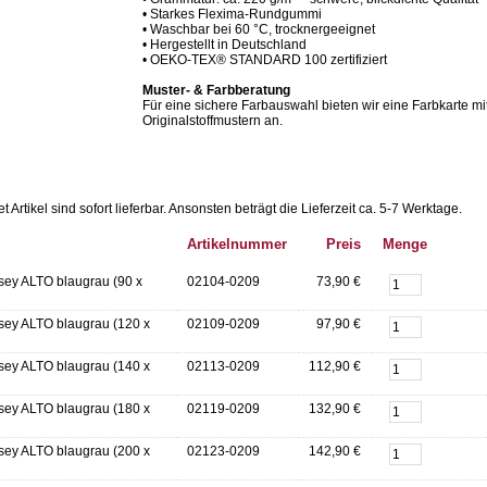
• Starkes Flexima-Rundgummi
• Waschbar bei 60 °C, trocknergeeignet
• Hergestellt in Deutschland
• OEKO-TEX® STANDARD 100 zertifiziert
Muster- & Farbberatung
Für eine sichere Farbauswahl bieten wir eine Farbkarte mi
Originalstoffmustern an.
Artikel sind sofort lieferbar.
Ansonsten beträgt die Lieferzeit ca. 5-7 Werktage.
Artikelnummer
Preis
Menge
sey ALTO blaugrau (90 x
02104-0209
73,90 €
sey ALTO blaugrau (120 x
02109-0209
97,90 €
sey ALTO blaugrau (140 x
02113-0209
112,90 €
sey ALTO blaugrau (180 x
02119-0209
132,90 €
sey ALTO blaugrau (200 x
02123-0209
142,90 €