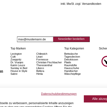
inkl. MwSt. zzgl. Versandkosten
Newsletter bestellen
Top Marken
Top Kategorien
Sicher
Lexington
Chilewich
Bettwäsche
Culti
Linari
Tagesdecken
Zoeppritz
Formesse
Dekokissen
Dr. Vranjes
Christian Fischbacher
Plaids
Katrin Leuze
Theresienthal
Raumdüfte
Sunday in Bed
Libeco
Hausschuhe
fen
House in Style
Bellora
Handtücher
Sabre
Himla
Wäschepflege
Datenschutzbestimmungen
Alle akze
seite zu verbessern, personalisierte Inhalte anzuzeigen