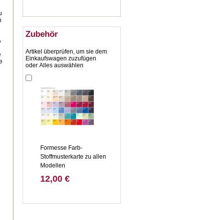
u
h
Zubehör
%
Artikel überprüfen, um sie dem
e
Einkaufswagen zuzufügen
e
oder
Alles auswählen
n
Formesse Farb-
Stoffmusterkarte zu allen
Modellen
12,00 €