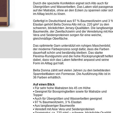
Durch die spezielle Konfektion eignet sich Alto auch für
Übergrößen und Wasserbetten. Das Laken sitzt passgena
auf der Matratze, ohne an den Ecken zu spannen oder sic
im Alltag leicht zu lösen.
Gefertigt in Deutschland aus 97 % Baumwollzwirn und 3 
Elastan gehört Bella Donna Alto mit ca. 220 g/m² zu den
schweren, blickdichten Jersey-Qualitäten. Die langfaserig
Baumwolle, der Zweifachzwirn und die Veredelung mit Alo
Vera und Seidenproteinen sorgen für eine weiche,
gleichmäßige Oberfläche.
Das optimierte Garn unterstützt ein ruhiges Maschenbild;
der moderne Färbeprozess sorgt dafür, dass die Farben
dauerhaft schön und beständig bleiben. Das starke
Flexima-Rundgummi und die hohe Rücksprungkraft helfe
dabei, dass sich das Laken faltenfrei anpasst und seine
Form im Alltag gut hält.
Bella Donna zählt seit vielen Jahren zu den beliebtesten
Spannbettlaken von Formesse. Die Ausführung Alto ist in
36 Farben erhältlich.
Auf einen Blick
• Für sehr hohe Matratzen bis 45 cm Höhe
• Geeignet für Boxspringbetten sowie für Matratze und
Topper
• Auch für Übergrößen und Wasserbetten geeignet
• 97 % Baumwollzwirn, 3 % Elastan
• Aus langfaseriger Baumwolle
• Veredelt mit Aloe Vera und Seidenproteinen
• Grammatur: ca. 220 g/m² – schwere, blickdichte Qualität