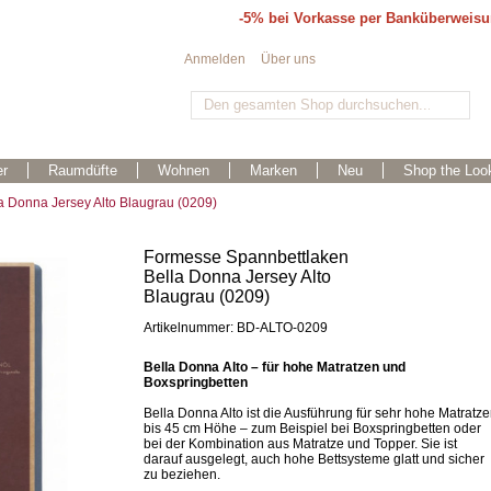
-5% bei Vorkasse per Banküberweis
Anmelden
Über uns
r
Raumdüfte
Wohnen
Marken
Neu
Shop the Loo
 Donna Jersey Alto Blaugrau (0209)
Formesse Spannbettlaken
Bella Donna Jersey Alto
Blaugrau (0209)
Artikelnummer: BD-ALTO-0209
Bella Donna Alto – für hohe Matratzen und
Boxspringbetten
Bella Donna Alto ist die Ausführung für sehr hohe Matratz
bis 45 cm Höhe – zum Beispiel bei Boxspringbetten oder
bei der Kombination aus Matratze und Topper. Sie ist
darauf ausgelegt, auch hohe Bettsysteme glatt und sicher
zu beziehen.