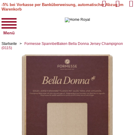
-5% bei Vorkasse per Banküberweisung, automatischer Abzug im
Warenkorb
Menü
Startseite
>
Formesse Spannbettlaken Bella Donna Jersey Champignon
(0115)