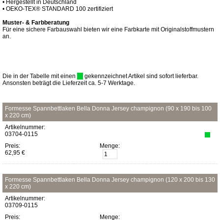
• Hergestellt in Deutschland
• OEKO-TEX® STANDARD 100 zertifiziert
Muster- & Farbberatung
Für eine sichere Farbauswahl bieten wir eine Farbkarte mit Originalstoffmustern
an.
Die in der Tabelle mit einen
gekennzeichnet Artikel sind sofort lieferbar.
Ansonsten beträgt die Lieferzeit ca. 5-7 Werktage.
Formesse Spannbettlaken Bella Donna Jersey champignon (90 x 190 bis 100
x 220 cm)
Artikelnummer:
03704-0115
Preis:
Menge:
62,95 €
Formesse Spannbettlaken Bella Donna Jersey champignon (120 x 200 bis 130
x 220 cm)
Artikelnummer:
03709-0115
Preis:
Menge: