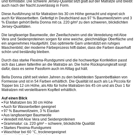
und formstabil. Die schwere Jersey-Qualität sitzt glatt auf der Matratze und bleibt
auch nach der Nacht zuverlässig in Form.
Diese Ausführung ist für Matratzen bis 30 cm Höhe gemacht und eignet sich
auch für Wasserbetten. Gefertigt in Deutschland aus 97 % Baumwollzwirn und 3
% Elastan gehört Bella Donna mit ca. 220 g/m² zu den schweren, blickdichten
Jersey-Qualitäten.
Die langfaserige Baumwolle, der Zweifachzwirn und die Veredelung mit Aloe
Vera und Seidenproteinen sorgen für eine weiche, gleichmäßige Oberfläche und
ein angenehmes Hautgefühl. Das optimierte Garn unterstützt ein ruhiges
Maschenbild; der moderne Färbeprozess hilft dabei, dass die Farben dauerhaft
schön und beständig bleiben.
Durch das starke Flexima-Rundgummi und die hochwertige Konfektion passt
sich das Laken faltenfrei an die Matratze an. Die hohe Rücksprungkraft sorgt
dafür, dass es seine Passform auch im Alltag gut hält.
Bella Donna zählt seit vielen Jahren zu den beliebtesten Spannbettlaken von
Formesse und ist in 54 Farben erhältlich. Die Qualität ist auch als La Piccola für
Topper bis 12 cm Höhe, als Alto für hohe Matratzen bis 45 cm und als Duo 1 für
Matratzen mit verstellbarem Kopfteil erhältlich.
Auf einen Blick
• Für Matratzen bis 30 cm Höhe
• Auch für Wasserbetten geeignet
• 97 % Baumwollzwirn, 3 % Elastan
• Aus langfaseriger Baumwolle
• Veredelt mit Aloe Vera und Seidenproteinen
• Grammatur: ca. 220 g/m² – schwere, blickdichte Qualität
• Starkes Flexima-Rundgummi
• Waschbar bei 60 °C, trocknergeeignet