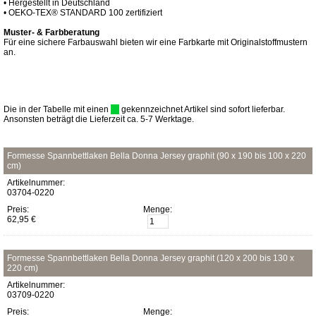
• Hergestellt in Deutschland
• OEKO-TEX® STANDARD 100 zertifiziert
Muster- & Farbberatung
Für eine sichere Farbauswahl bieten wir eine Farbkarte mit Originalstoffmustern
an.
Die in der Tabelle mit einen
gekennzeichnet Artikel sind sofort lieferbar.
Ansonsten beträgt die Lieferzeit ca. 5-7 Werktage.
Formesse Spannbettlaken Bella Donna Jersey graphit (90 x 190 bis 100 x 220
cm)
Artikelnummer:
03704-0220
Preis:
Menge:
62,95 €
Formesse Spannbettlaken Bella Donna Jersey graphit (120 x 200 bis 130 x
220 cm)
Artikelnummer:
03709-0220
Preis:
Menge: