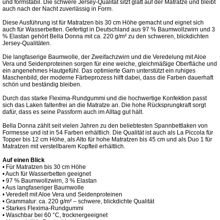
und formstabil. Die schwere Jersey-Qualität sitzt glatt auf der Matratze und bleibt
auch nach der Nacht zuverlässig in Form.
Diese Ausführung ist für Matratzen bis 30 cm Höhe gemacht und eignet sich
auch für Wasserbetten. Gefertigt in Deutschland aus 97 % Baumwollzwirn und 3
% Elastan gehört Bella Donna mit ca. 220 g/m² zu den schweren, blickdichten
Jersey-Qualitäten.
Die langfaserige Baumwolle, der Zweifachzwirn und die Veredelung mit Aloe
Vera und Seidenproteinen sorgen für eine weiche, gleichmäßige Oberfläche und
ein angenehmes Hautgefühl. Das optimierte Garn unterstützt ein ruhiges
Maschenbild; der moderne Färbeprozess hilft dabei, dass die Farben dauerhaft
schön und beständig bleiben.
Durch das starke Flexima-Rundgummi und die hochwertige Konfektion passt
sich das Laken faltenfrei an die Matratze an. Die hohe Rücksprungkraft sorgt
dafür, dass es seine Passform auch im Alltag gut hält.
Bella Donna zählt seit vielen Jahren zu den beliebtesten Spannbettlaken von
Formesse und ist in 54 Farben erhältlich. Die Qualität ist auch als La Piccola für
Topper bis 12 cm Höhe, als Alto für hohe Matratzen bis 45 cm und als Duo 1 für
Matratzen mit verstellbarem Kopfteil erhältlich.
Auf einen Blick
• Für Matratzen bis 30 cm Höhe
• Auch für Wasserbetten geeignet
• 97 % Baumwollzwirn, 3 % Elastan
• Aus langfaseriger Baumwolle
• Veredelt mit Aloe Vera und Seidenproteinen
• Grammatur: ca. 220 g/m² – schwere, blickdichte Qualität
• Starkes Flexima-Rundgummi
• Waschbar bei 60 °C, trocknergeeignet