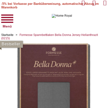
-5% bei Vorkasse per Banküberweisung, automatischer Abzug im
Warenkorb
Menü
Startseite
>
Formesse Spannbettlaken Bella Donna Jersey Hellanthrazit
(0215)
Bestseller