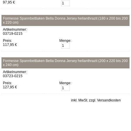
97,95 €
Formesse Spannbettlaken Bella Donna Jersey hellanthrazit (180 x 200 bis 200
x 220 cm)
Artikelnummer:
03719-0215
Preis:
Menge:
117,95 €
Formesse Spannbettlaken Bella Donna Jersey hellanthrazit (200 x 220 bis 200
x 240 cm)
Artikelnummer:
03723-0215
Preis:
Menge:
127,95 €
inkl. MwSt. zzgl. Versandkosten