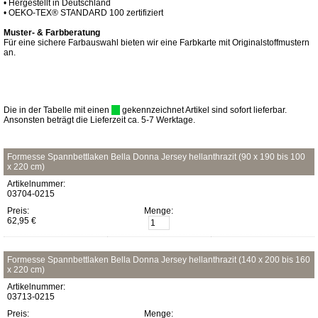
• Hergestellt in Deutschland
• OEKO-TEX® STANDARD 100 zertifiziert
Muster- & Farbberatung
Für eine sichere Farbauswahl bieten wir eine Farbkarte mit Originalstoffmustern
an.
Die in der Tabelle mit einen
gekennzeichnet Artikel sind sofort lieferbar.
Ansonsten beträgt die Lieferzeit ca. 5-7 Werktage.
Formesse Spannbettlaken Bella Donna Jersey hellanthrazit (90 x 190 bis 100
x 220 cm)
Artikelnummer:
03704-0215
Preis:
Menge:
62,95 €
Formesse Spannbettlaken Bella Donna Jersey hellanthrazit (140 x 200 bis 160
x 220 cm)
Artikelnummer:
03713-0215
Preis:
Menge: