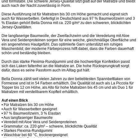
und formstabil. Die schwere Jersey-Qualität sitzt glatt auf der Matratze und bleibt
auch nach der Nacht zuverlässig in Form.
Diese Ausführung ist für Matratzen bis 30 cm Höhe gemacht und eignet sich
auch für Wasserbetten. Gefertigt in Deutschland aus 97 % Baumwollzwirn und 3
% Elastan gehört Bella Donna mit ca. 220 g/m² zu den schweren, blickdichten
Jersey-Qualitäten.
Die langfaserige Baumwolle, der Zweifachzwirn und die Veredelung mit Aloe
Vera und Seidenproteinen sorgen für eine weiche, gleichmäßige Oberfläche und
ein angenehmes Hautgefühl. Das optimierte Garn unterstützt ein ruhiges
Maschenbild; der moderne Färbeprozess hilft dabei, dass die Farben dauerhaft
schön und beständig bleiben.
Durch das starke Flexima-Rundgummi und die hochwertige Konfektion passt
sich das Laken faltenfrei an die Matratze an. Die hohe Rücksprungkraft sorgt
dafür, dass es seine Passform auch im Alltag gut hält.
Bella Donna zählt seit vielen Jahren zu den beliebtesten Spannbettlaken von
Formesse und ist in 54 Farben erhältlich. Die Qualität ist auch als La Piccola für
Topper bis 12 cm Höhe, als Alto für hohe Matratzen bis 45 cm und als Duo 1 für
Matratzen mit verstellbarem Kopfteil erhältlich.
Auf einen Blick
• Für Matratzen bis 30 cm Höhe
• Auch für Wasserbetten geeignet
• 97 % Baumwollzwirn, 3 % Elastan
• Aus langfaseriger Baumwolle
• Veredelt mit Aloe Vera und Seidenproteinen
• Grammatur: ca. 220 g/m² – schwere, blickdichte Qualität
• Starkes Flexima-Rundgummi
• Waschbar bei 60 °C, trocknergeeignet