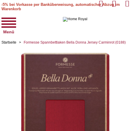
-5% bei Vorkasse per Banküberweisung, automatischer Abzug im
Warenkorb
Menü
Startseite
>
Formesse Spannbettlaken Bella Donna Jersey Carminrot (0188)