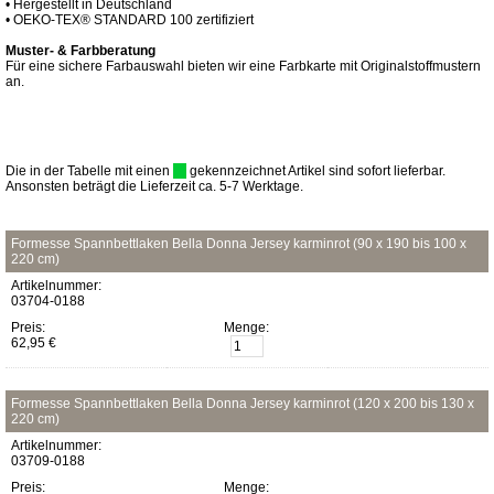
• Hergestellt in Deutschland
• OEKO-TEX® STANDARD 100 zertifiziert
Muster- & Farbberatung
Für eine sichere Farbauswahl bieten wir eine Farbkarte mit Originalstoffmustern
an.
Die in der Tabelle mit einen
gekennzeichnet Artikel sind sofort lieferbar.
Ansonsten beträgt die Lieferzeit ca. 5-7 Werktage.
Formesse Spannbettlaken Bella Donna Jersey karminrot (90 x 190 bis 100 x
220 cm)
Artikelnummer:
03704-0188
Preis:
Menge:
62,95 €
Formesse Spannbettlaken Bella Donna Jersey karminrot (120 x 200 bis 130 x
220 cm)
Artikelnummer:
03709-0188
Preis:
Menge: