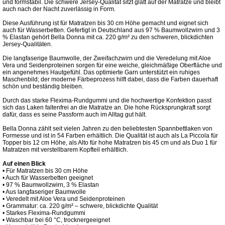
und formstabil. Die schwere Jersey-Qualität sitzt glatt auf der Matratze und bleibt
auch nach der Nacht zuverlässig in Form.
Diese Ausführung ist für Matratzen bis 30 cm Höhe gemacht und eignet sich
auch für Wasserbetten. Gefertigt in Deutschland aus 97 % Baumwollzwirn und 3
% Elastan gehört Bella Donna mit ca. 220 g/m² zu den schweren, blickdichten
Jersey-Qualitäten.
Die langfaserige Baumwolle, der Zweifachzwirn und die Veredelung mit Aloe
Vera und Seidenproteinen sorgen für eine weiche, gleichmäßige Oberfläche und
ein angenehmes Hautgefühl. Das optimierte Garn unterstützt ein ruhiges
Maschenbild; der moderne Färbeprozess hilft dabei, dass die Farben dauerhaft
schön und beständig bleiben.
Durch das starke Flexima-Rundgummi und die hochwertige Konfektion passt
sich das Laken faltenfrei an die Matratze an. Die hohe Rücksprungkraft sorgt
dafür, dass es seine Passform auch im Alltag gut hält.
Bella Donna zählt seit vielen Jahren zu den beliebtesten Spannbettlaken von
Formesse und ist in 54 Farben erhältlich. Die Qualität ist auch als La Piccola für
Topper bis 12 cm Höhe, als Alto für hohe Matratzen bis 45 cm und als Duo 1 für
Matratzen mit verstellbarem Kopfteil erhältlich.
Auf einen Blick
• Für Matratzen bis 30 cm Höhe
• Auch für Wasserbetten geeignet
• 97 % Baumwollzwirn, 3 % Elastan
• Aus langfaseriger Baumwolle
• Veredelt mit Aloe Vera und Seidenproteinen
• Grammatur: ca. 220 g/m² – schwere, blickdichte Qualität
• Starkes Flexima-Rundgummi
• Waschbar bei 60 °C, trocknergeeignet