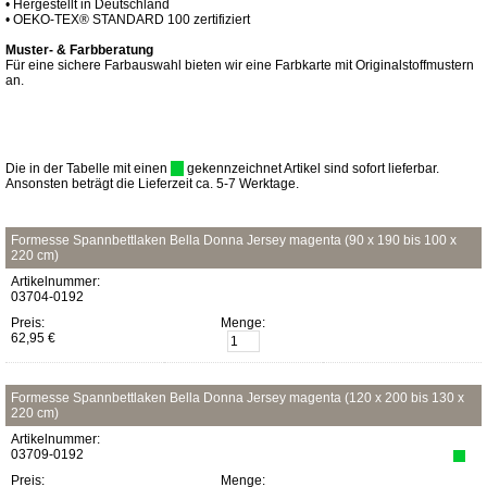
• Hergestellt in Deutschland
• OEKO-TEX® STANDARD 100 zertifiziert
Muster- & Farbberatung
Für eine sichere Farbauswahl bieten wir eine Farbkarte mit Originalstoffmustern
an.
Die in der Tabelle mit einen
gekennzeichnet Artikel sind sofort lieferbar.
Ansonsten beträgt die Lieferzeit ca. 5-7 Werktage.
Formesse Spannbettlaken Bella Donna Jersey magenta (90 x 190 bis 100 x
220 cm)
Artikelnummer:
03704-0192
Preis:
Menge:
62,95 €
Formesse Spannbettlaken Bella Donna Jersey magenta (120 x 200 bis 130 x
220 cm)
Artikelnummer:
03709-0192
Preis:
Menge: