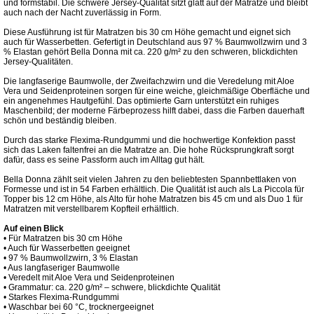
und formstabil. Die schwere Jersey-Qualität sitzt glatt auf der Matratze und bleibt
auch nach der Nacht zuverlässig in Form.
Diese Ausführung ist für Matratzen bis 30 cm Höhe gemacht und eignet sich
auch für Wasserbetten. Gefertigt in Deutschland aus 97 % Baumwollzwirn und 3
% Elastan gehört Bella Donna mit ca. 220 g/m² zu den schweren, blickdichten
Jersey-Qualitäten.
Die langfaserige Baumwolle, der Zweifachzwirn und die Veredelung mit Aloe
Vera und Seidenproteinen sorgen für eine weiche, gleichmäßige Oberfläche und
ein angenehmes Hautgefühl. Das optimierte Garn unterstützt ein ruhiges
Maschenbild; der moderne Färbeprozess hilft dabei, dass die Farben dauerhaft
schön und beständig bleiben.
Durch das starke Flexima-Rundgummi und die hochwertige Konfektion passt
sich das Laken faltenfrei an die Matratze an. Die hohe Rücksprungkraft sorgt
dafür, dass es seine Passform auch im Alltag gut hält.
Bella Donna zählt seit vielen Jahren zu den beliebtesten Spannbettlaken von
Formesse und ist in 54 Farben erhältlich. Die Qualität ist auch als La Piccola für
Topper bis 12 cm Höhe, als Alto für hohe Matratzen bis 45 cm und als Duo 1 für
Matratzen mit verstellbarem Kopfteil erhältlich.
Auf einen Blick
• Für Matratzen bis 30 cm Höhe
• Auch für Wasserbetten geeignet
• 97 % Baumwollzwirn, 3 % Elastan
• Aus langfaseriger Baumwolle
• Veredelt mit Aloe Vera und Seidenproteinen
• Grammatur: ca. 220 g/m² – schwere, blickdichte Qualität
• Starkes Flexima-Rundgummi
• Waschbar bei 60 °C, trocknergeeignet