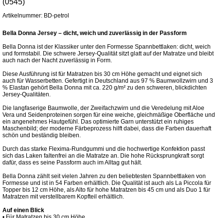
(0545)
Artikelnummer: BD-petrol
Bella Donna Jersey – dicht, weich und zuverlässig in der Passform
Bella Donna ist der Klassiker unter den Formesse Spannbettlaken: dicht, weich
und formstabil. Die schwere Jersey-Qualität sitzt glatt auf der Matratze und bleibt
auch nach der Nacht zuverlässig in Form.
Diese Ausführung ist für Matratzen bis 30 cm Höhe gemacht und eignet sich
auch für Wasserbetten. Gefertigt in Deutschland aus 97 % Baumwollzwirn und 3
% Elastan gehört Bella Donna mit ca. 220 g/m² zu den schweren, blickdichten
Jersey-Qualitäten.
Die langfaserige Baumwolle, der Zweifachzwirn und die Veredelung mit Aloe
Vera und Seidenproteinen sorgen für eine weiche, gleichmäßige Oberfläche und
ein angenehmes Hautgefühl. Das optimierte Garn unterstützt ein ruhiges
Maschenbild; der moderne Färbeprozess hilft dabei, dass die Farben dauerhaft
schön und beständig bleiben.
Durch das starke Flexima-Rundgummi und die hochwertige Konfektion passt
sich das Laken faltenfrei an die Matratze an. Die hohe Rücksprungkraft sorgt
dafür, dass es seine Passform auch im Alltag gut hält.
Bella Donna zählt seit vielen Jahren zu den beliebtesten Spannbettlaken von
Formesse und ist in 54 Farben erhältlich. Die Qualität ist auch als La Piccola für
Topper bis 12 cm Höhe, als Alto für hohe Matratzen bis 45 cm und als Duo 1 für
Matratzen mit verstellbarem Kopfteil erhältlich.
Auf einen Blick
• Für Matratzen bis 30 cm Höhe