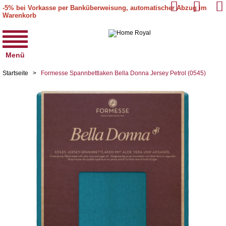
-5% bei Vorkasse per Banküberweisung, automatischer Abzug im
Warenkorb
Menü
Startseite
>
Formesse Spannbettlaken Bella Donna Jersey Petrol (0545)