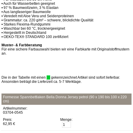
• Auch für Wasserbetten geeignet
• 97 % Baumwollzwirn, 3 % Elastan
• Aus langfaseriger Baumwolle
• Veredelt mit Aloe Vera und Seidenproteinen
• Grammatur: ca. 220 g/m² – schwere, blickdichte Qualität
• Starkes Flexima-Rundgummi
• Waschbar bei 60 °C, trocknergeeignet
• Hergestellt in Deutschland
• OEKO-TEX® STANDARD 100 zertifiziert
Muster- & Farbberatung
Für eine sichere Farbauswahl bieten wir eine Farbkarte mit Originalstoffmustern
an.
Die in der Tabelle mit einen
gekennzeichnet Artikel sind sofort lieferbar.
Ansonsten beträgt die Lieferzeit ca. 5-7 Werktage.
Formesse Spannbettlaken Bella Donna Jersey petrol (90 x 190 bis 100 x 220
cm)
Artikelnummer:
03704-0545
Preis:
Menge:
62,95 €