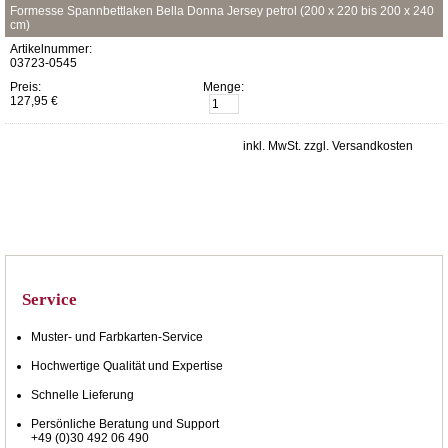
Formesse Spannbettlaken Bella Donna Jersey petrol (200 x 220 bis 200 x 240
cm)
Artikelnummer:
03723-0545
Preis:
Menge:
127,95 €
inkl. MwSt. zzgl. Versandkosten
Service
Muster- und Farbkarten-Service
Hochwertige Qualität und Expertise
Schnelle Lieferung
Persönliche Beratung und Support
+49 (0)30 492 06 490