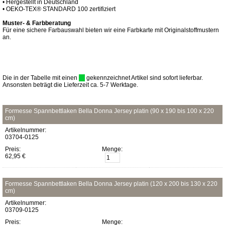
• Hergestellt in Deutschland
• OEKO-TEX® STANDARD 100 zertifiziert
Muster- & Farbberatung
Für eine sichere Farbauswahl bieten wir eine Farbkarte mit Originalstoffmustern
an.
Die in der Tabelle mit einen
gekennzeichnet Artikel sind sofort lieferbar.
Ansonsten beträgt die Lieferzeit ca. 5-7 Werktage.
Formesse Spannbettlaken Bella Donna Jersey platin (90 x 190 bis 100 x 220
cm)
Artikelnummer:
03704-0125
Preis:
Menge:
62,95 €
Formesse Spannbettlaken Bella Donna Jersey platin (120 x 200 bis 130 x 220
cm)
Artikelnummer:
03709-0125
Preis:
Menge: