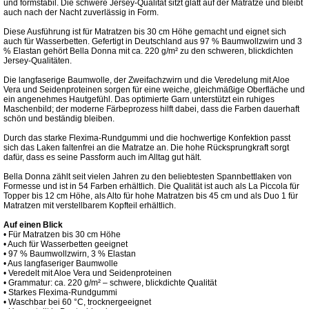
und formstabil. Die schwere Jersey-Qualität sitzt glatt auf der Matratze und bleibt
auch nach der Nacht zuverlässig in Form.
Diese Ausführung ist für Matratzen bis 30 cm Höhe gemacht und eignet sich
auch für Wasserbetten. Gefertigt in Deutschland aus 97 % Baumwollzwirn und 3
% Elastan gehört Bella Donna mit ca. 220 g/m² zu den schweren, blickdichten
Jersey-Qualitäten.
Die langfaserige Baumwolle, der Zweifachzwirn und die Veredelung mit Aloe
Vera und Seidenproteinen sorgen für eine weiche, gleichmäßige Oberfläche und
ein angenehmes Hautgefühl. Das optimierte Garn unterstützt ein ruhiges
Maschenbild; der moderne Färbeprozess hilft dabei, dass die Farben dauerhaft
schön und beständig bleiben.
Durch das starke Flexima-Rundgummi und die hochwertige Konfektion passt
sich das Laken faltenfrei an die Matratze an. Die hohe Rücksprungkraft sorgt
dafür, dass es seine Passform auch im Alltag gut hält.
Bella Donna zählt seit vielen Jahren zu den beliebtesten Spannbettlaken von
Formesse und ist in 54 Farben erhältlich. Die Qualität ist auch als La Piccola für
Topper bis 12 cm Höhe, als Alto für hohe Matratzen bis 45 cm und als Duo 1 für
Matratzen mit verstellbarem Kopfteil erhältlich.
Auf einen Blick
• Für Matratzen bis 30 cm Höhe
• Auch für Wasserbetten geeignet
• 97 % Baumwollzwirn, 3 % Elastan
• Aus langfaseriger Baumwolle
• Veredelt mit Aloe Vera und Seidenproteinen
• Grammatur: ca. 220 g/m² – schwere, blickdichte Qualität
• Starkes Flexima-Rundgummi
• Waschbar bei 60 °C, trocknergeeignet