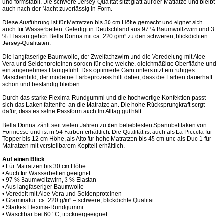
und formstabil. Die schwere Jersey-Qualität sitzt glatt auf der Matratze und bleibt
auch nach der Nacht zuverlässig in Form.
Diese Ausführung ist für Matratzen bis 30 cm Höhe gemacht und eignet sich
auch für Wasserbetten. Gefertigt in Deutschland aus 97 % Baumwollzwirn und 3
% Elastan gehört Bella Donna mit ca. 220 g/m² zu den schweren, blickdichten
Jersey-Qualitäten.
Die langfaserige Baumwolle, der Zweifachzwirn und die Veredelung mit Aloe
Vera und Seidenproteinen sorgen für eine weiche, gleichmäßige Oberfläche und
ein angenehmes Hautgefühl. Das optimierte Garn unterstützt ein ruhiges
Maschenbild; der moderne Färbeprozess hilft dabei, dass die Farben dauerhaft
schön und beständig bleiben.
Durch das starke Flexima-Rundgummi und die hochwertige Konfektion passt
sich das Laken faltenfrei an die Matratze an. Die hohe Rücksprungkraft sorgt
dafür, dass es seine Passform auch im Alltag gut hält.
Bella Donna zählt seit vielen Jahren zu den beliebtesten Spannbettlaken von
Formesse und ist in 54 Farben erhältlich. Die Qualität ist auch als La Piccola für
Topper bis 12 cm Höhe, als Alto für hohe Matratzen bis 45 cm und als Duo 1 für
Matratzen mit verstellbarem Kopfteil erhältlich.
Auf einen Blick
• Für Matratzen bis 30 cm Höhe
• Auch für Wasserbetten geeignet
• 97 % Baumwollzwirn, 3 % Elastan
• Aus langfaseriger Baumwolle
• Veredelt mit Aloe Vera und Seidenproteinen
• Grammatur: ca. 220 g/m² – schwere, blickdichte Qualität
• Starkes Flexima-Rundgummi
• Waschbar bei 60 °C, trocknergeeignet