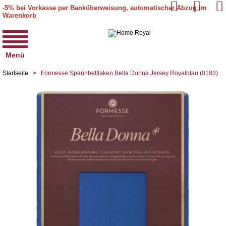
-5% bei Vorkasse per Banküberweisung, automatischer Abzug im
Warenkorb
Menü
Startseite
>
Formesse Spannbettlaken Bella Donna Jersey Royalblau (0183)