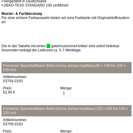
• Hergestellt in Deutschland
• OEKO-TEX® STANDARD 100 zertifiziert
Muster- & Farbberatung
Für eine sichere Farbauswahl bieten wir eine Farbkarte mit Originalstoffmustern
an.
Die in der Tabelle mit einen
gekennzeichnet Artikel sind sofort lieferbar.
Ansonsten beträgt die Lieferzeit ca. 5-7 Werktage.
Formesse Spannbettlaken Bella Donna Jersey royalblau (90 x 190 bis 100 x
220 cm)
Artikelnummer:
03704-0183
Preis:
Menge:
62,95 €
Formesse Spannbettlaken Bella Donna Jersey royalblau (120 x 200 bis 130 x
220 cm)
Artikelnummer:
03709-0183
Preis:
Menge: