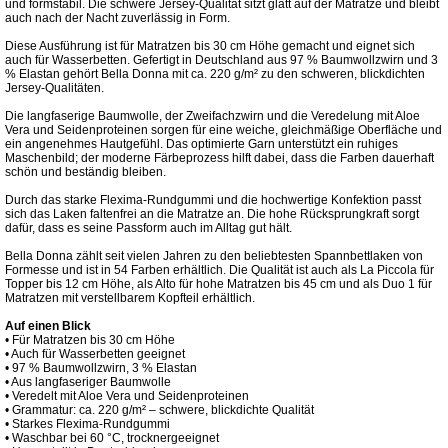
und formstabil. Die schwere Jersey-Qualität sitzt glatt auf der Matratze und bleibt
auch nach der Nacht zuverlässig in Form.
Diese Ausführung ist für Matratzen bis 30 cm Höhe gemacht und eignet sich
auch für Wasserbetten. Gefertigt in Deutschland aus 97 % Baumwollzwirn und 3
% Elastan gehört Bella Donna mit ca. 220 g/m² zu den schweren, blickdichten
Jersey-Qualitäten.
Die langfaserige Baumwolle, der Zweifachzwirn und die Veredelung mit Aloe
Vera und Seidenproteinen sorgen für eine weiche, gleichmäßige Oberfläche und
ein angenehmes Hautgefühl. Das optimierte Garn unterstützt ein ruhiges
Maschenbild; der moderne Färbeprozess hilft dabei, dass die Farben dauerhaft
schön und beständig bleiben.
Durch das starke Flexima-Rundgummi und die hochwertige Konfektion passt
sich das Laken faltenfrei an die Matratze an. Die hohe Rücksprungkraft sorgt
dafür, dass es seine Passform auch im Alltag gut hält.
Bella Donna zählt seit vielen Jahren zu den beliebtesten Spannbettlaken von
Formesse und ist in 54 Farben erhältlich. Die Qualität ist auch als La Piccola für
Topper bis 12 cm Höhe, als Alto für hohe Matratzen bis 45 cm und als Duo 1 für
Matratzen mit verstellbarem Kopfteil erhältlich.
Auf einen Blick
• Für Matratzen bis 30 cm Höhe
• Auch für Wasserbetten geeignet
• 97 % Baumwollzwirn, 3 % Elastan
• Aus langfaseriger Baumwolle
• Veredelt mit Aloe Vera und Seidenproteinen
• Grammatur: ca. 220 g/m² – schwere, blickdichte Qualität
• Starkes Flexima-Rundgummi
• Waschbar bei 60 °C, trocknergeeignet