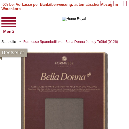
-5% bei Vorkasse per Banküberweisung, automatischer Abzug im
Warenkorb
Menü
Startseite
>
Formesse Spannbettlaken Bella Donna Jersey Trüffel (0126)
Bestseller