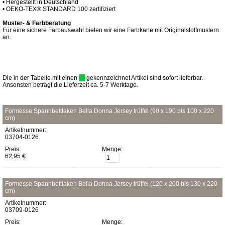
• Hergestellt in Deutschland
• OEKO-TEX® STANDARD 100 zertifiziert
Muster- & Farbberatung
Für eine sichere Farbauswahl bieten wir eine Farbkarte mit Originalstoffmustern
an.
Die in der Tabelle mit einen
gekennzeichnet Artikel sind sofort lieferbar.
Ansonsten beträgt die Lieferzeit ca. 5-7 Werktage.
Formesse Spannbettlaken Bella Donna Jersey trüffel (90 x 190 bis 100 x 220
cm)
Artikelnummer:
03704-0126
Preis:
Menge:
62,95 €
Formesse Spannbettlaken Bella Donna Jersey trüffel (120 x 200 bis 130 x 220
cm)
Artikelnummer:
03709-0126
Preis:
Menge: