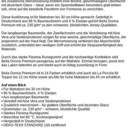
die zusätzliche Mercerisierung entsteht eine feinere, gleichmäßigere Oberfläche
mit dezentem Glanz – ideal, wenn ein Spannbettlaken besonders glatt wirken
soll, ohne auf die bewährte Passform von Formesse zu verzichten.
Diese Ausführung ist für Matratzen bis 30 cm Höhe gemacht. Gefertigt in
Deutschland aus 96 % Baumwollzwirn und 4 % Elastan gehört Bella Donna
Premium mit ca. 230 g/m² zu den schweren, blickdichten Jersey-Qualitäten.
Die langfaserige Baumwolle, der Zweifachzwirn und die Veredelung mit Aloe
Vera und Seidenproteinen sorgen für eine weiche, gleichmäßige Oberfläche, die
angenehm auf der Haut liegt. Die Mercerisierung verfeinert das Maschenbild
zusätzlich, unterstützt den seidigen Griff und erhöht die Strapazierfähigkeit des
Materials.
Durch das starke Flexima-Rundgummi und die hochwertige Konfektion sitzt
Bella Donna Premium passgenau auf der Matratze. Einmal bezogen, passt sich
das Laken faltenfrei an und bleibt auch im Alltag zuverlässig in Form.
Bella Donna Premium ist in 24 Farben erhältlich und auch als La Piccola für
Topper bis 12 cm Höhe sowie als Alto für hohe Matratzen bis 45 cm erhältlich.
Auf einen Blick
• Für Matratzen bis 30 cm Höhe
• 96 % Baumwollzwirn, 4 % Elastan
• Aus langfaseriger Baumwolle
• Veredelt mit Aloe Vera und Seidenproteinen
• Zusätzlich mercerisiert – für glattere Oberfläche und dezenten Glanz
• Grammatur: ca. 230 g/m² – schwere, blickdichte Qualität
• Starkes Flexima-Rundgummi
• Waschbar bei 60 °C, trocknergeeignet
• Hergestellt in Deutschland
• OEKO-TEX® STANDARD 100 zertifiziert