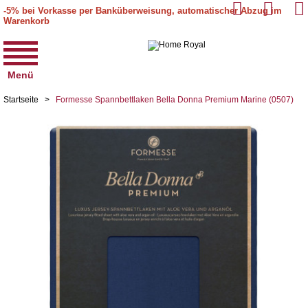
-5% bei Vorkasse per Banküberweisung, automatischer Abzug im
Warenkorb
Menü
Startseite
>
Formesse Spannbettlaken Bella Donna Premium Marine (0507)