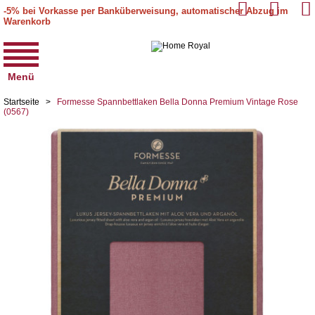
-5% bei Vorkasse per Banküberweisung, automatischer Abzug im
Warenkorb
Menü
Startseite
>
Formesse Spannbettlaken Bella Donna Premium Vintage Rose
(0567)