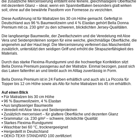
die zusätzliche Mercerisierung entsteht eine feinere, gleichmäßigere Oberfläche
mit dezentem Glanz – ideal, wenn ein Spannbettlaken besonders glatt wirken
soll, ohne auf die bewährte Passform von Formesse zu verzichten.
Diese Ausführung ist für Matratzen bis 30 cm Höhe gemacht. Gefertigt in
Deutschland aus 96 % Baumwollzwirn und 4 % Elastan gehört Bella Donna
Premium mit ca. 230 g/m² zu den schweren, blickdichten Jersey-Qualitäten.
Die langfaserige Baumwolle, der Zweifachzwirn und die Veredelung mit Aloe
Vera und Seidenproteinen sorgen für eine weiche, gleichmäßige Oberfläche, die
angenehm auf der Haut liegt. Die Mercerisierung verfeinert das Maschenbild
zusätzlich, unterstützt den seidigen Griff und erhöht die Strapazierfähigkeit des
Materials.
Durch das starke Flexima-Rundgummi und die hochwertige Konfektion sitzt
Bella Donna Premium passgenau auf der Matratze. Einmal bezogen, passt sich
das Laken faltenfrei an und bleibt auch im Alltag zuverlässig in Form.
Bella Donna Premium ist in 24 Farben erhältlich und auch als La Piccola für
Topper bis 12 cm Höhe sowie als Alto für hohe Matratzen bis 45 cm erhältlich.
Auf einen Blick
• Für Matratzen bis 30 cm Höhe
• 96 % Baumwollzwirn, 4 % Elastan
• Aus langfaseriger Baumwolle
• Veredelt mit Aloe Vera und Seidenproteinen
• Zusätzlich mercerisiert – für glattere Oberfläche und dezenten Glanz
• Grammatur: ca. 230 g/m² – schwere, blickdichte Qualität
• Starkes Flexima-Rundgummi
• Waschbar bei 60 °C, trocknergeeignet
• Hergestellt in Deutschland
• OEKO-TEX® STANDARD 100 zertifiziert