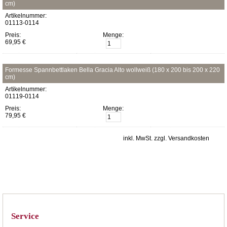
cm)
Artikelnummer:
01113-0114
Preis:
Menge:
69,95 €
Formesse Spannbettlaken Bella Gracia Alto wollweiß (180 x 200 bis 200 x 220
cm)
Artikelnummer:
01119-0114
Preis:
Menge:
79,95 €
inkl. MwSt. zzgl. Versandkosten
Service