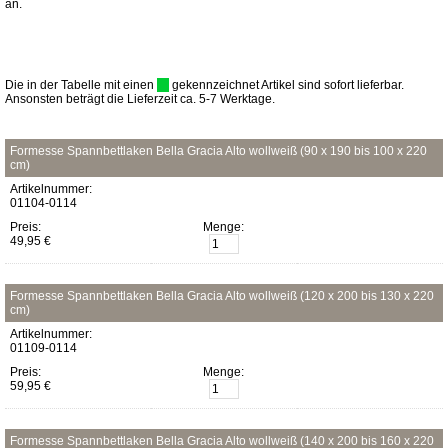
an.
Die in der Tabelle mit einen
gekennzeichnet Artikel sind sofort lieferbar.
Ansonsten beträgt die Lieferzeit ca. 5-7 Werktage.
Formesse Spannbettlaken Bella Gracia Alto wollweiß (90 x 190 bis 100 x 220
cm)
Artikelnummer:
01104-0114
Preis:
Menge:
49,95 €
Formesse Spannbettlaken Bella Gracia Alto wollweiß (120 x 200 bis 130 x 220
cm)
Artikelnummer:
01109-0114
Preis:
Menge:
59,95 €
Formesse Spannbettlaken Bella Gracia Alto wollweiß (140 x 200 bis 160 x 220