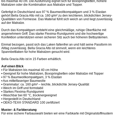
bis maximal 40 cm. Die Ausführung eignet sich für Boxspringbetten, höhere
Matratzen oder die Kombination aus Matratze und Topper.
Gefertigt in Deutschland aus 97 % Baumwollkompaktgarn und 3 % Elastan
gehört Bella Gracia Alto mit ca. 160 g/m² zu den leichteren, blickdichten Jersey-
Qualitäten von Formesse. Das Material fühlt sich weich an und liegt zuverlässig
auf der Matratze.
Durch das Kompaktgarn entsteht eine gleichmäßige, ruhige Oberfläche mit
angenehmem Griff. Das starke Flexima-Rundgummi und die hochwertige
Konfektion unterstützen einen sicheren Sitz auch bei höheren Bettsystemen.
Einmal bezogen, passt sich das Laken faltenfrei an und hält seine Passform im
Alltag zuverlässig. Bella Gracia Alto ist sinnvoll, wenn ein leichteres
Spannbettlaken für hohe Matratzen gesucht wird.
Bella Gracia Alto ist in 15 Farben erhältlich.
Auf einen Blick
• Für Matratzen bis maximal 40 cm Höhe
• Geeignet für hohe Matratzen, Boxspringbetten oder Matratze mit Topper
• 97 % Baumwollkompaktgarn, 3 % Elastan
• Aus mittelfaseriger Baumwolle
• Grammatur: ca. 160 g/m² – leichte, blickdichte Jersey-Qualität
• Weich im Griff und formstabil
• Starkes Flexima-Rundgummi
• Waschbar bei 60 °C, trocknergeeignet
• Hergestellt in Deutschland
• OEKO-TEX® STANDARD 100 zertifiziert
Muster- & Farbberatung
Für eine sichere Farbauswahl bieten wir eine Farbkarte mit Originalstoffmustern