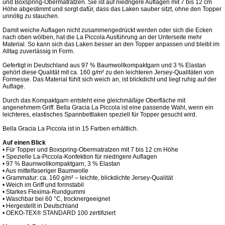
und Boxspring-Obermatratzen. Sie ist auf niedrigere Auflagen mit 7 bis 12 cm
Höhe abgestimmt und sorgt dafür, dass das Laken sauber sitzt, ohne den Topper
unnötig zu stauchen.
Damit weiche Auflagen nicht zusammengedrückt werden oder sich die Ecken
nach oben wölben, hat die La Piccola Ausführung an der Unterseite mehr
Material. So kann sich das Laken besser an den Topper anpassen und bleibt im
Alltag zuverlässig in Form.
Gefertigt in Deutschland aus 97 % Baumwollkompaktgarn und 3 % Elastan
gehört diese Qualität mit ca. 160 g/m² zu den leichteren Jersey-Qualitäten von
Formesse. Das Material fühlt sich weich an, ist blickdicht und liegt ruhig auf der
Auflage.
Durch das Kompaktgarn entsteht eine gleichmäßige Oberfläche mit
angenehmem Griff. Bella Gracia La Piccola ist eine passende Wahl, wenn ein
leichteres, elastisches Spannbettlaken speziell für Topper gesucht wird.
Bella Gracia La Piccola ist in 15 Farben erhältlich.
Auf einen Blick
• Für Topper und Boxspring-Obermatratzen mit 7 bis 12 cm Höhe
• Spezielle La-Piccola-Konfektion für niedrigere Auflagen
• 97 % Baumwollkompaktgarn, 3 % Elastan
• Aus mittelfaseriger Baumwolle
• Grammatur: ca. 160 g/m² – leichte, blickdichte Jersey-Qualität
• Weich im Griff und formstabil
• Starkes Flexima-Rundgummi
• Waschbar bei 60 °C, trocknergeeignet
• Hergestellt in Deutschland
• OEKO-TEX® STANDARD 100 zertifiziert