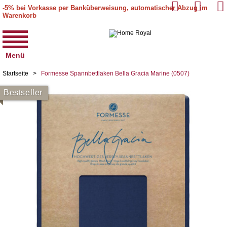
-5% bei Vorkasse per Banküberweisung, automatischer Abzug im
Warenkorb
Menü
Startseite
>
Formesse Spannbettlaken Bella Gracia Marine (0507)
Bestseller