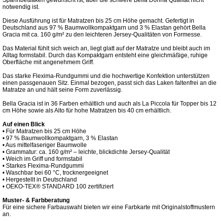
Spannbettlaken gewünscht ist, aber die schwere Bella Donna Qualität nicht
notwendig ist.
Diese Ausführung ist für Matratzen bis 25 cm Höhe gemacht. Gefertigt in
Deutschland aus 97 % Baumwollkompaktgarn und 3 % Elastan gehört Bella
Gracia mit ca. 160 g/m² zu den leichteren Jersey-Qualitäten von Formesse.
Das Material fühlt sich weich an, liegt glatt auf der Matratze und bleibt auch im
Alltag formstabil. Durch das Kompaktgarn entsteht eine gleichmäßige, ruhige
Oberfläche mit angenehmem Griff.
Das starke Flexima-Rundgummi und die hochwertige Konfektion unterstützen
einen passgenauen Sitz. Einmal bezogen, passt sich das Laken faltenfrei an die
Matratze an und hält seine Form zuverlässig.
Bella Gracia ist in 36 Farben erhältlich und auch als La Piccola für Topper bis 12
cm Höhe sowie als Alto für hohe Matratzen bis 40 cm erhältlich.
Auf einen Blick
• Für Matratzen bis 25 cm Höhe
• 97 % Baumwollkompaktgarn, 3 % Elastan
• Aus mittelfaseriger Baumwolle
• Grammatur: ca. 160 g/m² – leichte, blickdichte Jersey-Qualität
• Weich im Griff und formstabil
• Starkes Flexima-Rundgummi
• Waschbar bei 60 °C, trocknergeeignet
• Hergestellt in Deutschland
• OEKO-TEX® STANDARD 100 zertifiziert
Muster- & Farbberatung
Für eine sichere Farbauswahl bieten wir eine Farbkarte mit Originalstoffmustern
an.