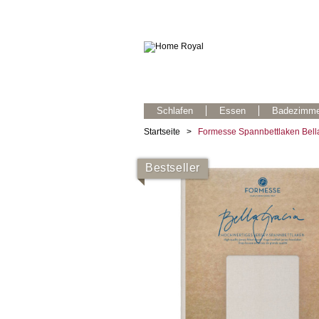
Schlafen
Essen
Badezimme
Startseite
>
Formesse Spannbettlaken Bella
Bestseller