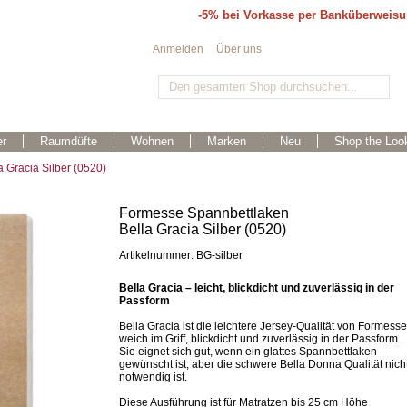
-5% bei Vorkasse per Banküberweis
Anmelden
Über uns
r
Raumdüfte
Wohnen
Marken
Neu
Shop the Loo
 Gracia Silber (0520)
Formesse Spannbettlaken
Bella Gracia Silber (0520)
Artikelnummer: BG-silber
Bella Gracia – leicht, blickdicht und zuverlässig in der
Passform
Bella Gracia ist die leichtere Jersey-Qualität von Formesse
weich im Griff, blickdicht und zuverlässig in der Passform.
Sie eignet sich gut, wenn ein glattes Spannbettlaken
gewünscht ist, aber die schwere Bella Donna Qualität nich
notwendig ist.
Diese Ausführung ist für Matratzen bis 25 cm Höhe