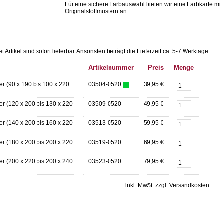
Für eine sichere Farbauswahl bieten wir eine Farbkarte mi
Originalstoffmustern an.
Artikel sind sofort lieferbar.
Ansonsten beträgt die Lieferzeit ca. 5-7 Werktage.
Artikelnummer
Preis
Menge
r (90 x 190 bis 100 x 220
03504-0520
39,95 €
er (120 x 200 bis 130 x 220
03509-0520
49,95 €
er (140 x 200 bis 160 x 220
03513-0520
59,95 €
er (180 x 200 bis 200 x 220
03519-0520
69,95 €
er (200 x 220 bis 200 x 240
03523-0520
79,95 €
inkl. MwSt. zzgl. Versandkosten