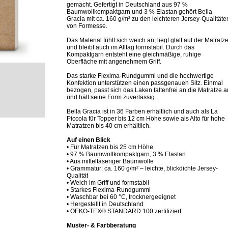
gemacht. Gefertigt in Deutschland aus 97 %
Baumwollkompaktgarn und 3 % Elastan gehört Bella
Gracia mit ca. 160 g/m² zu den leichteren Jersey-Qualitäte
von Formesse.
Das Material fühlt sich weich an, liegt glatt auf der Matratz
und bleibt auch im Alltag formstabil. Durch das
Kompaktgarn entsteht eine gleichmäßige, ruhige
Oberfläche mit angenehmem Griff.
Das starke Flexima-Rundgummi und die hochwertige
Konfektion unterstützen einen passgenauen Sitz. Einmal
bezogen, passt sich das Laken faltenfrei an die Matratze a
und hält seine Form zuverlässig.
Bella Gracia ist in 36 Farben erhältlich und auch als La
Piccola für Topper bis 12 cm Höhe sowie als Alto für hohe
Matratzen bis 40 cm erhältlich.
Auf einen Blick
• Für Matratzen bis 25 cm Höhe
• 97 % Baumwollkompaktgarn, 3 % Elastan
• Aus mittelfaseriger Baumwolle
• Grammatur: ca. 160 g/m² – leichte, blickdichte Jersey-
Qualität
• Weich im Griff und formstabil
• Starkes Flexima-Rundgummi
• Waschbar bei 60 °C, trocknergeeignet
• Hergestellt in Deutschland
• OEKO-TEX® STANDARD 100 zertifiziert
Muster- & Farbberatung