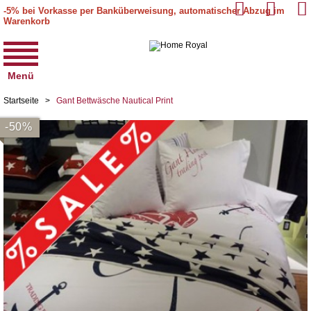
-5% bei Vorkasse per Banküberweisung, automatischer Abzug im
Warenkorb
Menü
Startseite
>
Gant Bettwäsche Nautical Print
-50%