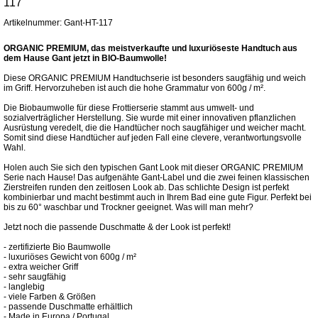
117
Artikelnummer: Gant-HT-117
ORGANIC PREMIUM, das meistverkaufte und luxuriöseste Handtuch aus
dem Hause Gant jetzt in BIO-Baumwolle!
Diese ORGANIC PREMIUM Handtuchserie ist besonders saugfähig und weich
im Griff. Hervorzuheben ist auch die hohe Grammatur von 600g / m².
Die Biobaumwolle für diese Frottierserie stammt aus umwelt- und
sozialverträglicher Herstellung. Sie wurde mit einer innovativen pflanzlichen
Ausrüstung veredelt, die die Handtücher noch saugfähiger und weicher macht.
Somit sind diese Handtücher auf jeden Fall eine clevere, verantwortungsvolle
Wahl.
Holen auch Sie sich den typischen Gant Look mit dieser ORGANIC PREMIUM
Serie nach Hause! Das aufgenähte Gant-Label und die zwei feinen klassischen
Zierstreifen runden den zeitlosen Look ab. Das schlichte Design ist perfekt
kombinierbar und macht bestimmt auch in Ihrem Bad eine gute Figur. Perfekt bei
bis zu 60° waschbar und Trockner geeignet. Was will man mehr?
Jetzt noch die passende Duschmatte & der Look ist perfekt!
- zertifizierte Bio Baumwolle
- luxuriöses Gewicht von 600g / m²
- extra weicher Griff
- sehr saugfähig
- langlebig
- viele Farben & Größen
- passende Duschmatte erhältlich
- Made in Europa / Portugal