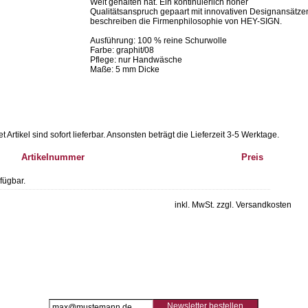
Welt gehalten hat. Ein kontinuierlich hoher
Qualitätsanspruch gepaart mit innovativen Designansätze
beschreiben die Firmenphilosophie von HEY-SIGN.
Ausführung: 100 % reine Schurwolle
Farbe: graphit/08
Pflege: nur Handwäsche
Maße: 5 mm Dicke
Artikel sind sofort lieferbar.
Ansonsten beträgt die Lieferzeit 3-5 Werktage.
Artikelnummer
Preis
fügbar.
inkl. MwSt. zzgl. Versandkosten
Newsletter bestellen