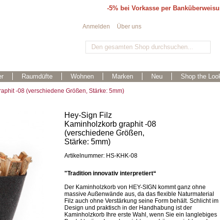
-5% bei Vorkasse per Banküberweis
Anmelden
Über uns
r
Raumdüfte
Wohnen
Marken
Neu
Shop the Loo
raphit -08 (verschiedene Größen, Stärke: 5mm)
Hey-Sign Filz
Kaminholzkorb graphit -08
(verschiedene Größen,
Stärke: 5mm)
Artikelnummer: HS-KHK-08
"Tradition innovativ interpretiert“
Der Kaminholzkorb von HEY-SIGN kommt ganz ohne
massive Außenwände aus, da das flexible Naturmaterial
Filz auch ohne Verstärkung seine Form behält. Schlicht im
Design und praktisch in der Handhabung ist der
Kaminholzkorb Ihre erste Wahl, wenn Sie ein langlebiges