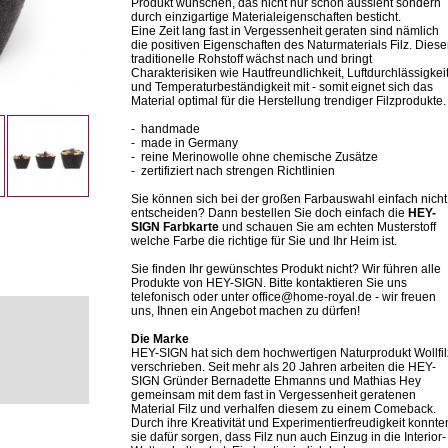
Produkt wünschen, das nicht nur schön aussieht sondern
durch einzigartige Materialeigenschaften besticht.
Eine Zeit lang fast in Vergessenheit geraten sind nämlich
die positiven Eigenschaften des Naturmaterials Filz. Diese
traditionelle Rohstoff wächst nach und bringt
Charakterisiken wie Hautfreundlichkeit, Luftdurchlässigkei
und Temperaturbeständigkeit mit - somit eignet sich das
Material optimal für die Herstellung trendiger Filzprodukte.
- handmade
- made in Germany
- reine Merinowolle ohne chemische Zusätze
- zertifiziert nach strengen Richtlinien
Sie können sich bei der großen Farbauswahl einfach nicht
entscheiden? Dann bestellen Sie doch einfach die
HEY-
SIGN Farbkarte
und schauen Sie am echten Musterstoff
welche Farbe die richtige für Sie und Ihr Heim ist.
Sie finden Ihr gewünschtes Produkt nicht? Wir führen alle
Produkte von HEY-SIGN. Bitte kontaktieren Sie uns
telefonisch oder unter office@home-royal.de - wir freuen
uns, Ihnen ein Angebot machen zu dürfen!
Die Marke
HEY-SIGN hat sich dem hochwertigen Naturprodukt Wollfil
verschrieben. Seit mehr als 20 Jahren arbeiten die HEY-
SIGN Gründer Bernadette Ehmanns und Mathias Hey
gemeinsam mit dem fast in Vergessenheit geratenen
Material Filz und verhalfen diesem zu einem Comeback.
Durch ihre Kreativität und Experimentierfreudigkeit konnte
sie dafür sorgen, dass Filz nun auch Einzug in die Interior-