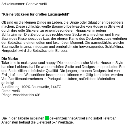
Artikelnummer: Geneve-weiß
"Kleine Stickerei für großes Luxusgefühl"
Oft sind es die kleinen Dinge im Leben, die Dinge oder Situationen besonders
machen. Diese schlichte, weiße Baumwollbettwäsche von House in Style wird
durch ihre edle Stickerei zu einem besonderen Hingucker in jedem
Schlafzimmer. Die Zierborte aus rechteckiger Stickerei am rechten und linken
Saum des Kissenbezuges bzw. der oberen Kante des Deckenbezuges verleihen
der Bettwäsche einen edlen und luxuriösen Moment. Die garngefärbte, weiche
Baumwolle ist anschmiegsam und ermöglicht ein hervorragendes Schlafklima.
Hergestellt wird die Bettwäsche in Europa.
Die Marke
Take time to make your soul happy! Die niederländische Marke House in Style
hat eine Leidenschaft für wunderschöne Stoffe und Designs und produziert Bett-
und Badtextilien in höchster Qualität. Die jungen, urbanen Designs sind von
Erd-, Luft- und Wassertönen inspiriert und können vielfältig kombiniert werden.
Von Familienunternehmen in Portugal aus fairen, natürlichen Materialien
gefertigt.
Ausführung: 100% Baumwolle, 144TC
Farbe: weiß
Pflege: waschbar bis 40°
Die in der Tabelle mit einen
gekennzeichnet Artikel sind sofort lieferbar.
Ansonsten beträgt die Lieferzeit 5-7 Werktage.