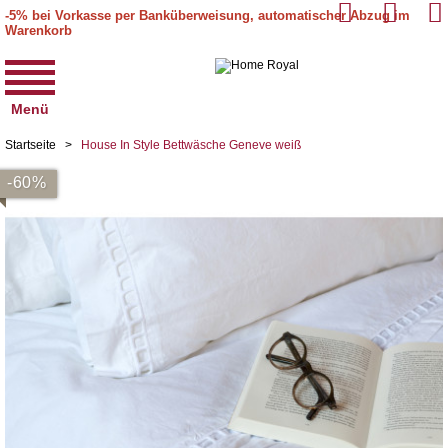
-5% bei Vorkasse per Banküberweisung, automatischer Abzug im
Warenkorb
Menü
Startseite
>
House In Style Bettwäsche Geneve weiß
-60%