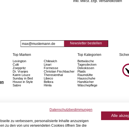
inkl. MwSt. zzgl. Versandkosten
Newsletter bestellen
Top Marken
Top Kategorien
Sicher
Lexington
Chilewich
Bettwäsche
Culti
Linari
Tagesdecken
Zoeppritz
Formesse
Dekokissen
Dr. Vranjes
Christian Fischbacher
Plaids
Katrin Leuze
Theresienthal
Raumdüfte
Sunday in Bed
Libeco
Hausschuhe
fen
House in Style
Bellora
Handtücher
Sabre
Himla
Wäschepflege
Datenschutzbestimmungen
Alle akze
seite zu verbessern, personalisierte Inhalte anzuzeigen
onen zu den von uns verwendeten Cookies öffnen Sie die
© 2026 Home Royal