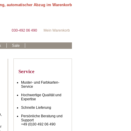
ung, automatischer Abzug im Warenkorb
030-492 06 490
Mein Warenkorb
k
Sale
Service
Muster- und Farbkarten-
Service
Hochwertige Qualität und
Expertise
Schnelle Lieferung
n,
Persönliche Beratung und
Support
+49 (0)30 492 06 490
r
-