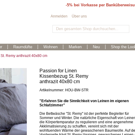
-5% bei Vorkasse per Banküberweis
Anmelden
Über uns
r
Raumdüfte
Wohnen
Marken
Neu
Shop the Loo
 St. Remy anthrazit 40x80 cm
Passion for Linen
Kissenbezug St. Remy
anthrazit 40x80 cm
Artikelnummer: HOU-BW-STR
"Erfahren Sie die Sinnlichkeit von Leinen im eigenen
Schlafzimmer"
Die Bettwäsche "St. Remy" ist der perfekte Begleiter für
Sommer und Winter. Die natürliche Eigenschaft von Leine
die Körpertemparatur zu regulieren und eine angenehme
Akklimatisierung zu schaffen, vereint sich mit der
wohltuenden Wärme der gewaschenen Baumwolle. Auf de
Vorderseite trägt St. Remy lässiges, gewaschenes Leinen 