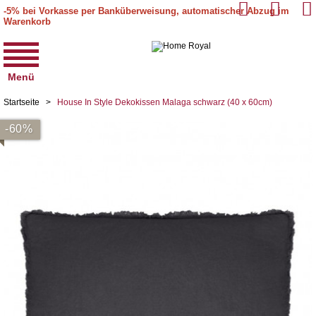
-5% bei Vorkasse per Banküberweisung, automatischer Abzug im
Warenkorb
Menü
Startseite
>
House In Style Dekokissen Malaga schwarz (40 x 60cm)
-60%