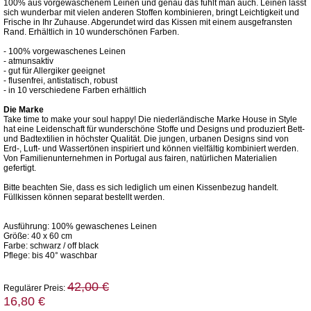
100% aus vorgewaschenem Leinen und genau das fühlt man auch. Leinen lässt
sich wunderbar mit vielen anderen Stoffen kombinieren, bringt Leichtigkeit und
Frische in Ihr Zuhause. Abgerundet wird das Kissen mit einem ausgefransten
Rand. Erhältlich in 10 wunderschönen Farben.
- 100% vorgewaschenes Leinen
- atmunsaktiv
- gut für Allergiker geeignet
- flusenfrei, antistatisch, robust
- in 10 verschiedene Farben erhältlich
Die Marke
Take time to make your soul happy! Die niederländische Marke House in Style
hat eine Leidenschaft für wunderschöne Stoffe und Designs und produziert Bett-
und Badtextilien in höchster Qualität. Die jungen, urbanen Designs sind von
Erd-, Luft- und Wassertönen inspiriert und können vielfältig kombiniert werden.
Von Familienunternehmen in Portugal aus fairen, natürlichen Materialien
gefertigt.
Bitte beachten Sie, dass es sich lediglich um einen Kissenbezug handelt.
Füllkissen können separat bestellt werden.
Ausführung: 100% gewaschenes Leinen
Größe: 40 x 60 cm
Farbe: schwarz / off black
Pflege: bis 40° waschbar
42,00 €
Regulärer Preis:
16,80 €