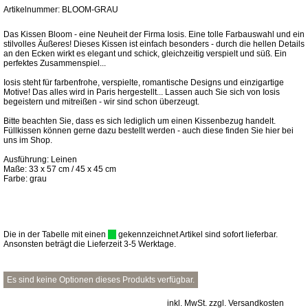
Artikelnummer: BLOOM-GRAU
Das Kissen Bloom - eine Neuheit der Firma Iosis. Eine tolle Farbauswahl und ein
stilvolles Äußeres! Dieses Kissen ist einfach besonders - durch die hellen Details
an den Ecken wirkt es elegant und schick, gleichzeitig verspielt und süß. Ein
perfektes Zusammenspiel...
Iosis steht für farbenfrohe, verspielte, romantische Designs und einzigartige
Motive! Das alles wird in Paris hergestellt... Lassen auch Sie sich von Iosis
begeistern und mitreißen - wir sind schon überzeugt.
Bitte beachten Sie, dass es sich lediglich um einen Kissenbezug handelt.
Füllkissen können gerne dazu bestellt werden - auch diese finden Sie hier bei
uns im Shop.
Ausführung: Leinen
Maße: 33 x 57 cm / 45 x 45 cm
Farbe: grau
Die in der Tabelle mit einen
gekennzeichnet Artikel sind sofort lieferbar.
Ansonsten beträgt die Lieferzeit 3-5 Werktage.
Es sind keine Optionen dieses Produkts verfügbar.
inkl. MwSt. zzgl. Versandkosten