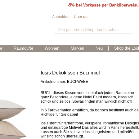
-5% bei Vorkasse per Banküberweis
Anmelden
Über uns
r
Raumdüfte
Wohnen
Marken
Neu
Shop the Loo
Iosis Dekokissen Buci miel
Artikelnummer: BUCI-WEBE
BUCI - dieses Kissen verleiht einfach jedem Raum eine
ganz Besondere, eigene Note! Es ist modern, klassisch,
schick und zeitlos! Sowas finden man wirklich nicht oft!
In 6 Farbvarianten erhältlich, da ist doch bestimmt auch da
Richtige für Sie dabei!
Iosis steht für farbenfrohe, verspielte, romantische Designs
und einzigartige Motive! Das alles wird in Paris hergestellt.
Lassen auch Sie sich von Iosis begeistern und mitreißen -
wir sind schon überzeugt.