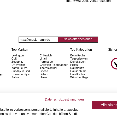
inkl. MwSt. zzgl. Versandkosten
Newsletter bestellen
Top Marken
Top Kategorien
Sicher
Lexington
Chilewich
Bettwäsche
Culti
Linari
Tagesdecken
Zoeppritz
Formesse
Dekokissen
Dr. Vranjes
Christian Fischbacher
Plaids
Katrin Leuze
Theresienthal
Raumdüfte
Sunday in Bed
Libeco
Hausschuhe
fen
House in Style
Bellora
Handtücher
Sabre
Himla
Wäschepflege
Datenschutzbestimmungen
Alle akze
seite zu verbessern, personalisierte Inhalte anzuzeigen
onen zu den von uns verwendeten Cookies öffnen Sie die
© 2026 Home Royal