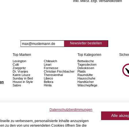
inkl. MwSt. zzgl. Versandkosten
Newsletter bestellen
Top Marken
Top Kategorien
Sicher
Lexington
Chilewich
Bettwäsche
Culti
Linari
Tagesdecken
Zoeppritz
Formesse
Dekokissen
Dr. Vranjes
Christian Fischbacher
Plaids
Katrin Leuze
Theresienthal
Raumdüfte
Sunday in Bed
Libeco
Hausschuhe
fen
House in Style
Bellora
Handtücher
Sabre
Himla
Wäschepflege
Datenschutzbestimmungen
Alle akze
seite zu verbessern, personalisierte Inhalte anzuzeigen
onen zu den von uns verwendeten Cookies öffnen Sie die
© 2026 Home Royal