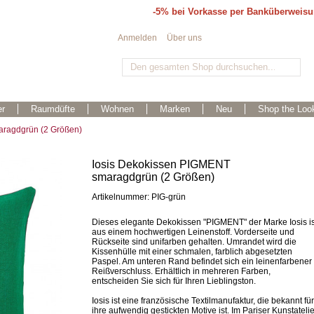
-5% bei Vorkasse per Banküberweis
Anmelden
Über uns
r
Raumdüfte
Wohnen
Marken
Neu
Shop the Loo
aragdgrün (2 Größen)
Iosis Dekokissen PIGMENT
smaragdgrün (2 Größen)
Artikelnummer: PIG-grün
Dieses elegante Dekokissen "PIGMENT" der Marke Iosis is
aus einem hochwertigen Leinenstoff. Vorderseite und
Rückseite sind unifarben gehalten. Umrandet wird die
Kissenhülle mit einer schmalen, farblich abgesetzten
Paspel. Am unteren Rand befindet sich ein leinenfarbener
Reißverschluss. Erhältlich in mehreren Farben,
entscheiden Sie sich für Ihren Lieblingston.
Iosis ist eine französische Textilmanufaktur, die bekannt für
ihre aufwendig gestickten Motive ist. Im Pariser Kunstatelie