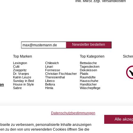
inkl. MwSt. zzgl. Versandkosten
Newsletter bestellen
Top Marken
Top Kategorien
Sicher
Lexington
Chilewich
Bettwäsche
Culti
Linari
Tagesdecken
Zoeppritz
Formesse
Dekokissen
Dr. Vranjes
Christian Fischbacher
Plaids
Katrin Leuze
Theresienthal
Raumdüfte
Sunday in Bed
Libeco
Hausschuhe
fen
House in Style
Bellora
Handtücher
Sabre
Himla
Wäschepflege
Datenschutzbestimmungen
Alle akze
seite zu verbessern, personalisierte Inhalte anzuzeigen
onen zu den von uns verwendeten Cookies öffnen Sie die
© 2026 Home Royal