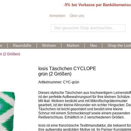
-5% bei Vorkasse per Banküberweis
Anmelden
Über uns
r
Raumdüfte
Wohnen
Marken
Neu
Shop the Loo
n (2 Größen)
Iosis Täschchen CYCLOPE
grün (2 Größen)
Artikelnummer: CYC-grün
Dieses stylische Täschchen aus hochwertigem Leinenstoff
ist der perfekte Aufbewahrungsort für Ihre kleinen Schätze.
Mit Ikat- Motiven bestickt und mit Mikrofischgrätenmuster
gearbeit, ist der kleine Allrounder ein echter Hingucker. Da
Täschchen ist leicht gepolstert und besitzt eine kleine
Schnur mit einem Schmuckknopf sowie einem passenden
Reißverschluss. Erhältlich in 2 verschiedenen Größen.
Iosis ist eine französische Textilmanufaktur, die bekannt für
ihre aufwendig gestickten Motive ist. Im Pariser Kunstatelie