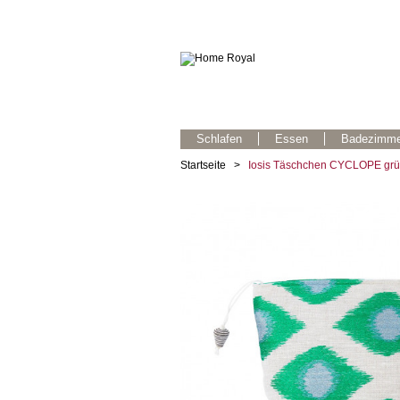
Schlafen
Essen
Badezimme
Startseite
>
Iosis Täschchen CYCLOPE grü